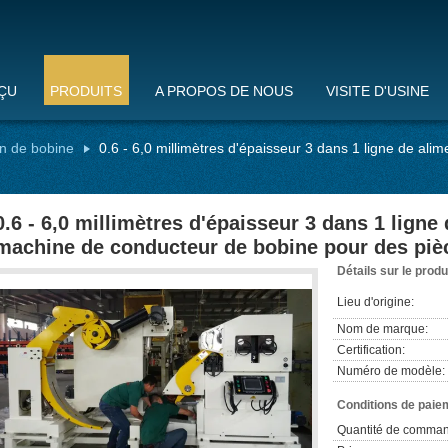
ÇU
PRODUITS
A PROPOS DE NOUS
VISITE D'USINE
on de bobine
0.6 - 6,0 millimètres d'épaisseur 3 dans 1 ligne de al
0.6 - 6,0 millimètres d'épaisseur 3 dans 1 ligne
machine de conducteur de bobine pour des piè
Détails sur le produ
Lieu d'origine:
Nom de marque:
Certification:
Numéro de modèle:
Conditions de paiem
Quantité de comman