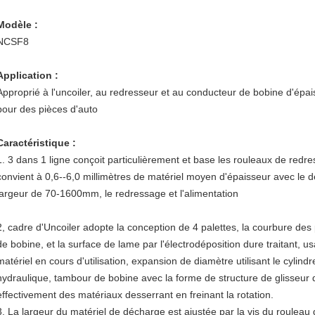
Modèle :
NCSF8
Application :
Approprié à l'uncoiler, au redresseur et au conducteur de bobine d'épa
pour des pièces d'auto
Caractéristique :
1. 3 dans 1 ligne conçoit particulièrement et base les rouleaux de redre
convient à 0,6--6,0 millimètres de matériel moyen d'épaisseur avec le
largeur de 70-1600mm, le redressage et l'alimentation
2, cadre d'Uncoiler adopte la conception de 4 palettes, la courbure des p
de bobine, et la surface de lame par l'électrodéposition dure traitant
matériel en cours d'utilisation, expansion de diamètre utilisant le cylindr
hydraulique, tambour de bobine avec la forme de structure de glisseur 
effectivement des matériaux desserrant en freinant la rotation.
3. La largeur du matériel de décharge est ajustée par la vis du rouleau