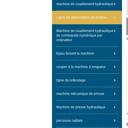
machine de cisaillement hydraulique
Ligne de alimentation de bobine
Machine de cisaillement hydraulique
de commande numérique par
ordinateur
tuyau faisant la machine
couper à la machine à longueur
ligne de refendage
machine mécanique de presse
Machine de presse hydraulique
perceuse radiale