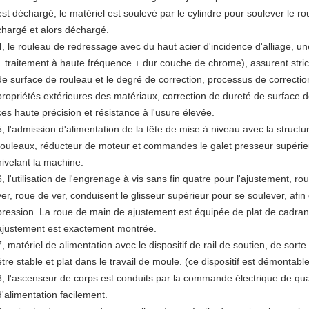
est déchargé, le matériel est soulevé par le cylindre pour soulever le ro
chargé et alors déchargé.
4, le rouleau de redressage avec du haut acier d'incidence d'alliage, u
+ traitement à haute fréquence + dur couche de chrome), assurent strict
de surface de rouleau et le degré de correction, processus de correction
propriétés extérieures des matériaux, correction de dureté de surface
ces haute précision et résistance à l'usure élevée.
5, l'admission d'alimentation de la tête de mise à niveau avec la struc
rouleaux, réducteur de moteur et commandes le galet presseur supérieur 
nivelant la machine.
6, l'utilisation de l'engrenage à vis sans fin quatre pour l'ajustement, 
ver, roue de ver, conduisent le glisseur supérieur pour se soulever, afin 
pression. La roue de main de ajustement est équipée de plat de cadran 
ajustement est exactement montrée.
7, matériel de alimentation avec le dispositif de rail de soutien, de sor
être stable et plat dans le travail de moule. (ce dispositif est démontable
8, l'ascenseur de corps est conduits par la commande électrique de quatre
d'alimentation facilement.