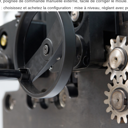
9, poignée de commande manuelle externe, facile de corriger le moule.
* : choisissez et achetez la configuration : mise à niveau, réglant avec