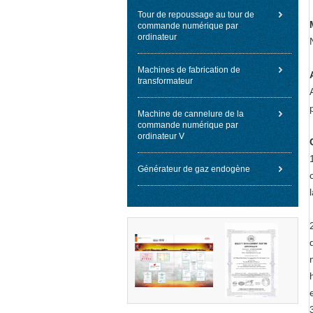
Tour de repoussage au tour de
commande numérique par
ordinateur
Machines de fabrication de
transformateur
Machine de cannelure de la
commande numérique par
ordinateur V
Générateur de gaz endogène