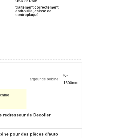
USD or RMB
traitement correctement
antirouille, caisse de
contreplaqué
70-
largeur de bobine:
-1600mm
achine
 redresseur de Decoiler
obine pour des pièces d'auto