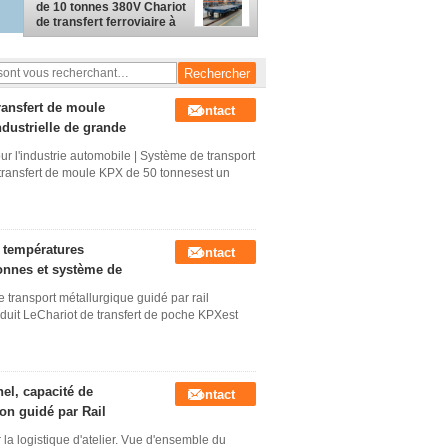
pour entrepôts industriels
de 10 tonnes 380V Chariot
de transfert ferroviaire à
câble à vitesse de
transfert de 30 m/min
pour utilisation industrielle
ransfert de moule
Contact
ndustrielle de grande
ur l'industrie automobile | Système de transport
e transfert de moule KPX de 50 tonnesest un
x températures
Contact
tonnes et système de
e transport métallurgique guidé par rail
duit LeChariot de transfert de poche KPXest
nel, capacité de
Contact
on guidé par Rail
r la logistique d'atelier. Vue d'ensemble du