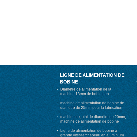
LIGNE DE ALIMENTATION DE
BOBINE
Diamètre de alimentation de la
machine 13mm de bobine en
aluminium pharmaceutique de
chapeau exportant le Pakistan
machine de alimentation de bobine de
diamètre de 25mm pour la fabrication
de chapeau de médecine et de vin
machine de joint de diamètre de 20mm,
machine de alimentation de bobine
pharmaceutique de chapeau
Ligne de alimentation de bobine à
grande vitesse/chapeau en aluminium