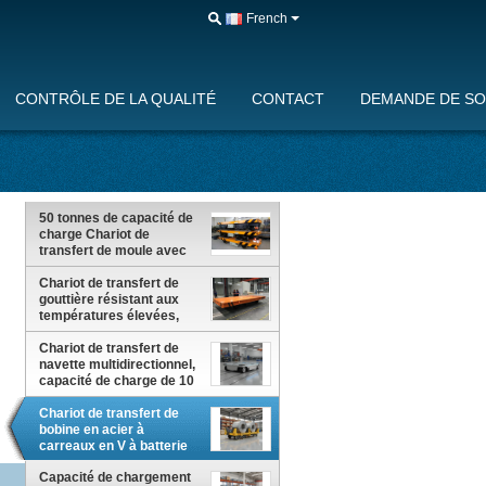
French
CONTRÔLE DE LA QUALITÉ
CONTACT
DEMANDE DE SO
50 tonnes de capacité de
charge Chariot de
transfert de moule avec
guidage de rails de
précision et batterie
Chariot de transfert de
industrielle de grande
gouttière résistant aux
capacité pour la
températures élevées,
fabrication industrielle
d'une capacité de charge
lourde
de 20 à 150 tonnes et
Chariot de transfert de
système de guidage par
navette multidirectionnel,
rail alimenté par batterie
capacité de charge de 10
tonnes, avec chariot de
manutention guidé par
Chariot de transfert de
Rail alimenté par batterie
bobine en acier à
carreaux en V à batterie
de 10 tonnes avec
système anti-roulement
Capacité de chargement