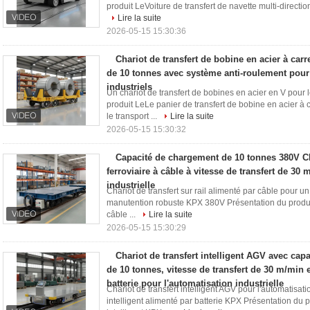
produit LeVoiture de transfert de navette multi-directio
Lire la suite
2026-05-15 15:30:36
Chariot de transfert de bobine en acier à carr
de 10 tonnes avec système anti-roulement pour
industriels
Un chariot de transfert de bobines en acier en V pour 
produit LeLe panier de transfert de bobine en acier 
le transport ...
Lire la suite
2026-05-15 15:30:32
Capacité de chargement de 10 tonnes 380V Cha
ferroviaire à câble à vitesse de transfert de 30 
industrielle
Chariot de transfert sur rail alimenté par câble pour u
manutention robuste KPX 380V Présentation du produit 
câble ...
Lire la suite
2026-05-15 15:30:29
Chariot de transfert intelligent AGV avec ca
de 10 tonnes, vitesse de transfert de 30 m/min 
batterie pour l'automatisation industrielle
Chariot de transfert intelligent AGV pour l'automatisat
intelligent alimenté par batterie KPX Présentation du pr