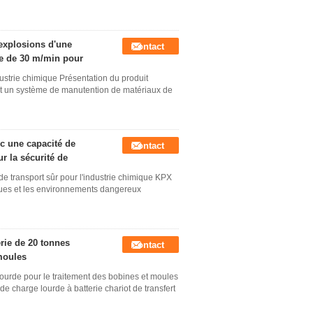
 explosions d'une
Contact
se de 30 m/min pour
ndustrie chimique Présentation du produit
est un système de manutention de matériaux de
vec une capacité de
Contact
r la sécurité de
t de transport sûr pour l'industrie chimique KPX
ques et les environnements dangereux
erie de 20 tonnes
Contact
moules
e lourde pour le traitement des bobines et moules
 charge lourde à batterie chariot de transfert