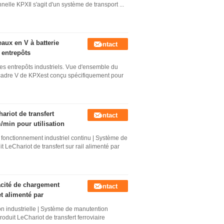
nnelle KPXIl s'agit d'un système de transport ...
eaux en V à batterie
Contact
 entrepôts
les entrepôts industriels. Vue d'ensemble du
à cadre V de KPXest conçu spécifiquement pour
riot de transfert
Contact
m/min pour utilisation
n fonctionnement industriel continu | Système de
LeChariot de transfert sur rail alimenté par
pacité de chargement
Contact
et alimenté par
ion industrielle | Système de manutention
oduit LeChariot de transfert ferroviaire