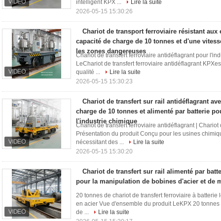
intelligent KPX ...
Lire la suite
2026-05-15 15:30:26
Chariot de transport ferroviaire résistant aux
capacité de charge de 10 tonnes et d'une vites
les zones dangereuses
Chariot de transfert ferroviaire antidéflagrant pour l'i
LeChariot de transfert ferroviaire antidéflagrant KPX
qualité ...
Lire la suite
2026-05-15 15:30:23
Chariot de transfert sur rail antidéflagrant a
charge de 10 tonnes et alimenté par batterie pou
l'industrie chimique
Chariot de transfert ferroviaire antidéflagrant | Chario
Présentation du produit Conçu pour les usines chimi
nécessitant des ...
Lire la suite
2026-05-15 15:30:20
Chariot de transfert sur rail alimenté par batt
pour la manipulation de bobines d'acier et de 
20 tonnes de chariot de transfert ferroviaire à batteri
en acier Vue d'ensemble du produit LeKPX 20 tonnes de
de ...
Lire la suite