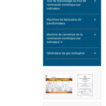
Tour de repoussage au tour de
commande numérique par
ordinateur
Machines de fabrication de
transformateur
Machine de cannelure de la
commande numérique par
ordinateur V
Générateur de gaz endogène