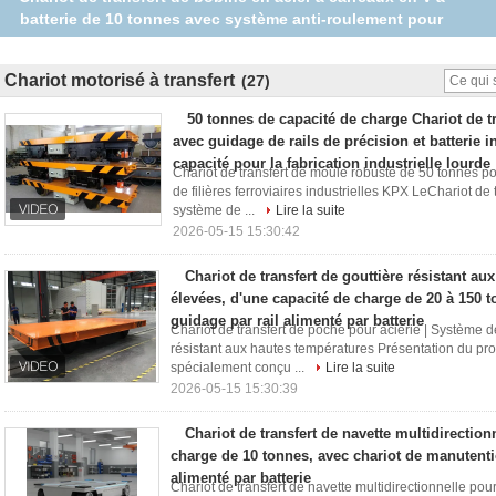
transfert ferroviaire à câble à vitesse de transfert de 30 m/min
pour utilisation industrielle
Chariot motorisé à transfert
(27)
50 tonnes de capacité de charge Chariot de t
avec guidage de rails de précision et batterie i
capacité pour la fabrication industrielle lourde
Chariot de transfert de moule robuste de 50 tonnes po
de filières ferroviaires industrielles KPX LeChariot d
système de ...
Lire la suite
2026-05-15 15:30:42
Chariot de transfert de gouttière résistant au
élevées, d'une capacité de charge de 20 à 150 
guidage par rail alimenté par batterie
Chariot de transfert de poche pour aciérie | Système d
résistant aux hautes températures Présentation du pro
spécialement conçu ...
Lire la suite
2026-05-15 15:30:39
Chariot de transfert de navette multidirection
charge de 10 tonnes, avec chariot de manutenti
alimenté par batterie
Chariot de transfert de navette multidirectionnelle pou