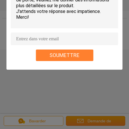
Accueil
|
A propos de nous
|
Contact
|
Plan du site
|
Privacy Policy
Vue de bureau
Copyright © 2016 - 2026 WUXI JINQIU MACHINERY CO.,LTD..
All rights reserved.
SOUMETTRE
Bavarder
Demande de