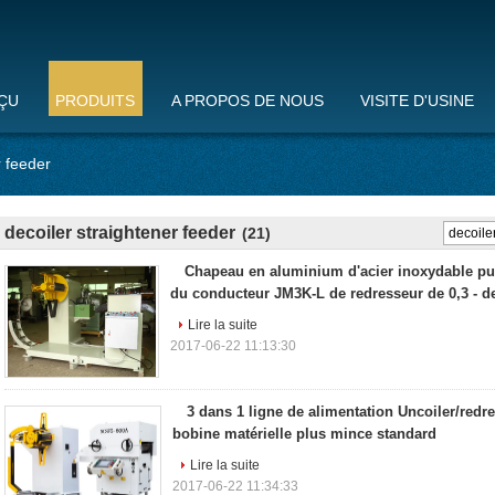
ÇU
PRODUITS
A PROPOS DE NOUS
VISITE D'USINE
r feeder
decoiler straightener feeder
(21)
Chapeau en aluminium d'acier inoxydable pu
du conducteur JM3K-L de redresseur de 0,3 - 
Lire la suite
2017-06-22 11:13:30
3 dans 1 ligne de alimentation Uncoiler/red
bobine matérielle plus mince standard
Lire la suite
2017-06-22 11:34:33