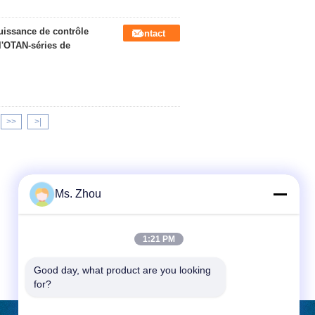
uissance de contrôle
Contact
l'OTAN-séries de
>>
>|
Ms. Zhou
1:21 PM
Good day, what product are you looking 
for?