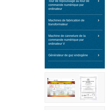
Tour de repoussage au tour de
commande numérique par
ordinateur
Machines de fabrication de
transformateur
Machine de cannelure de la
commande numérique par
ordinateur V
Générateur de gaz endogène