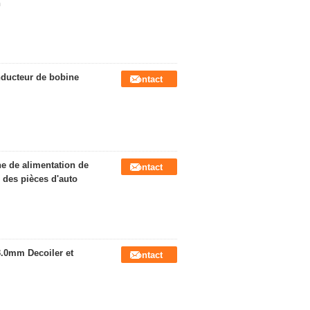
n
nducteur de bobine
Contact
gne de alimentation de
Contact
des pièces d'auto
3.0mm Decoiler et
Contact