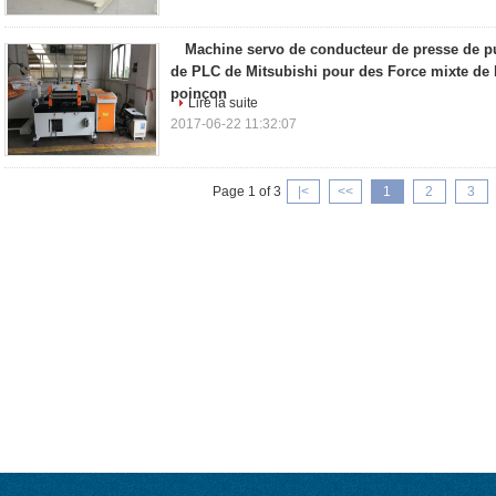
Machine servo de conducteur de presse de p
de PLC de Mitsubishi pour des Force mixte de 
poinçon
Lire la suite
2017-06-22 11:32:07
Page 1 of 3
|<
<<
1
2
3