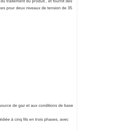
du traitement du produit., et fournit des
xes pour deux niveaux de tension de 35
a source de gaz et aux conditions de base
diée à cinq fils en trois phases, avec