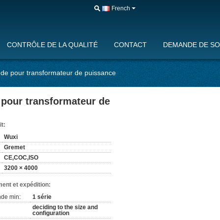
French
CONTRÔLE DE LA QUALITÉ
CONTACT
DEMANDE DE SO
nde pour transformateur de puissance
 pour transformateur de
it:
Wuxi
Gremet
CE,COC,ISO
3200 × 4000
ent et expédition:
de min:
1 série
deciding to the size and
configuration