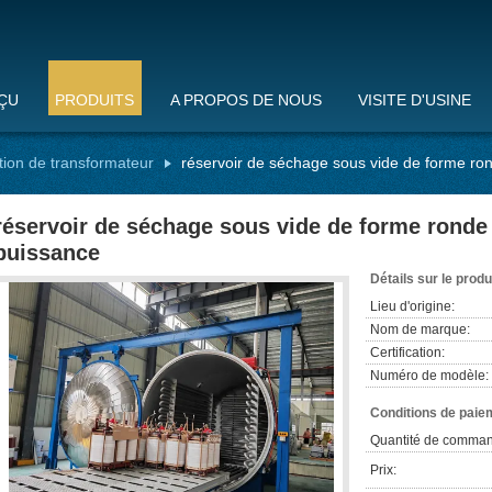
ÇU
PRODUITS
A PROPOS DE NOUS
VISITE D'USINE
tion de transformateur
réservoir de séchage sous vide de forme ro
réservoir de séchage sous vide de forme ronde
puissance
Détails sur le produ
Lieu d'origine:
Nom de marque:
Certification:
Numéro de modèle:
Conditions de paiem
Quantité de comman
Prix: