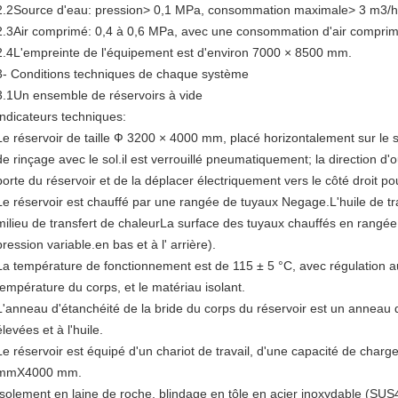
2.2Source d'eau: pression> 0,1 MPa, consommation maximale> 3 m3/h, 
2.3Air comprimé: 0,4 à 0,6 MPa, avec une consommation d'air comprim
2.4L'empreinte de l'équipement est d'environ 7000 × 8500 mm.
3- Conditions techniques de chaque système
3.1Un ensemble de réservoirs à vide
Indicateurs techniques:
Le réservoir de taille Ф 3200 × 4000 mm, placé horizontalement sur le sol
de rinçage avec le sol.il est verrouillé pneumatiquement; la direction d'o
porte du réservoir et de la déplacer électriquement vers le côté droit pour
Le réservoir est chauffé par une rangée de tuyaux Negage.L'huile de tr
milieu de transfert de chaleurLa surface des tuyaux chauffés en rang
pression variable.en bas et à l' arrière).
La température de fonctionnement est de 115 ± 5 °C, avec régulation a
température du corps, et le matériau isolant.
L'anneau d'étanchéité de la bride du corps du réservoir est un anneau 
élevées et à l'huile.
Le réservoir est équipé d'un chariot de travail, d'une capacité de char
mmX4000 mm.
Isolement en laine de roche, blindage en tôle en acier inoxydable (SUS