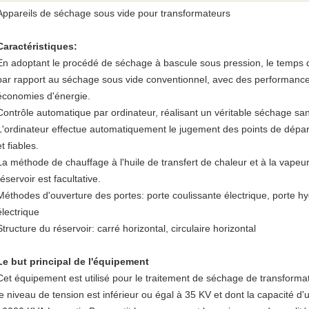
Appareils de séchage sous vide pour transformateurs
Caractéristiques:
En adoptant le procédé de séchage à bascule sous pression, le temps 
par rapport au séchage sous vide conventionnel, avec des performance
économies d'énergie.
Contrôle automatique par ordinateur, réalisant un véritable séchage sa
L'ordinateur effectue automatiquement le jugement des points de départ
et fiables.
La méthode de chauffage à l'huile de transfert de chaleur et à la vapeu
réservoir est facultative.
Méthodes d'ouverture des portes: porte coulissante électrique, porte h
électrique
Structure du réservoir: carré horizontal, circulaire horizontal
Le but principal de l'équipement
Cet équipement est utilisé pour le traitement de séchage de transformat
le niveau de tension est inférieur ou égal à 35 KV et dont la capacité d'