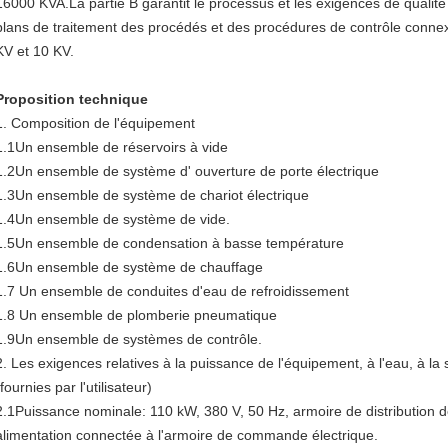
16000 KVA.La partie B garantit le processus et les exigences de qualité 
plans de traitement des procédés et des procédures de contrôle conne
KV et 10 KV.
Proposition technique
1. Composition de l'équipement
1.1Un ensemble de réservoirs à vide
1.2Un ensemble de système d' ouverture de porte électrique
1.3Un ensemble de système de chariot électrique
1.4Un ensemble de système de vide.
1.5Un ensemble de condensation à basse température
1.6Un ensemble de système de chauffage
1.7 Un ensemble de conduites d'eau de refroidissement
1.8 Un ensemble de plomberie pneumatique
1.9Un ensemble de systèmes de contrôle.
2. Les exigences relatives à la puissance de l'équipement, à l'eau, à l
(fournies par l'utilisateur)
2.1Puissance nominale: 110 kW, 380 V, 50 Hz, armoire de distribution dé
alimentation connectée à l'armoire de commande électrique.