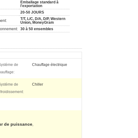
Emballage standard à
l'exportation
20-50 JOURS
T/T, L/C, D/A, D/P, Western
ent:
Union, MoneyGram
ionnement:
30 à 50 ensembles
Système de
Chauffage électrique
hauffage:
Système de
Chiller
efroidissement:
ur de puissance
,