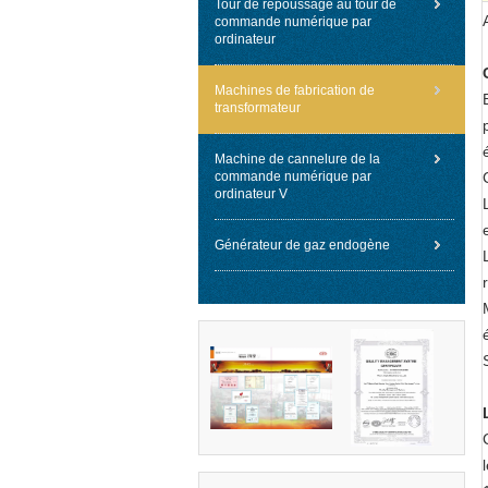
Tour de repoussage au tour de
commande numérique par
ordinateur
Machines de fabrication de
transformateur
Machine de cannelure de la
commande numérique par
ordinateur V
Générateur de gaz endogène