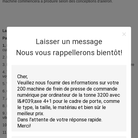
machine commencera à produire selon des conceptions d'aileron.
Laminoir
Paramètres techniques :
Laisser un message
1.
Matériel applicable d'aileron de roulement : approprié à la production de
cuivrez l'aileron plat
Nous vous rappellerons bientôt!
2. Nombre de rangées de roulement de feuille : 2-8 rangées
3. Épaisseur de feuille de roulement : feuille d'en cuivre de 0.06-0.08 millimètre
4. Type de roulement de finition de plat : avec refroidir le trou de hole+pipe,
voyez le dessin pour des détails
5. Vitesse de roulement : 200/300 t/mn
6. Coupe : automatique
7. Alimentation : automatique
8. Puissance de moteur : 1 5 KILOWATTS
9. Mode de contrôle : potentiomètre, moteur variable de fréquence, avec la
vitesse réglable, le compte contrôlé par la lumière et la coupure automatique
10. Dimension hors-tout de la machine : 1,6 * 0,6 * 1,3 mètres
11. Poids de machine : 500kgs