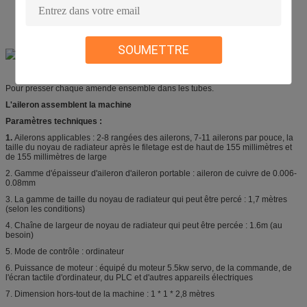
SOUMETTRE
Pour presser chaque amende ensemble dans les tubes.
L'aileron assemblent la machine
Paramètres techniques :
1.
Ailerons applicables : 2-8 rangées des ailerons, 7-11 ailerons par pouce, la
taille du noyau de radiateur après le filetage est de haut de 155 millimètres et
de 155 millimètres de large
2. Gamme d'épaisseur d'aileron d'aileron portable : aileron de cuivre de 0.006-
0.08mm
3. La gamme de taille du noyau de radiateur qui peut être percé : 1,7 mètres
(selon les conditions)
4. Chaîne de largeur de noyau de radiateur qui peut être percée : 1.6m (au
besoin)
5. Mode de contrôle : ordinateur
6. Puissance de moteur : équipé du moteur 5.5kw servo, de la commande, de
l'écran tactile d'ordinateur, du PLC et d'autres appareils électriques
7. Dimension hors-tout de la machine : 1 * 1 * 2,8 mètres