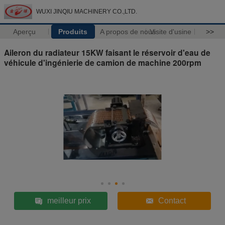
WUXI JINQIU MACHINERY CO.,LTD.
Aperçu
Produits
A propos de nous
Visite d'usine
>>
Aileron du radiateur 15KW faisant le réservoir d'eau de
véhicule d'ingénierie de camion de machine 200rpm
meilleur prix
Contact