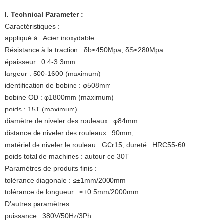
I. Technical Parameter :
Caractéristiques :
appliqué à : Acier inoxydable
Résistance à la traction : δb≤450Mpa, δS≤280Mpa
épaisseur : 0.4-3.3mm
largeur : 500-1600 (maximum)
identification de bobine : φ508mm
bobine OD : φ1800mm (maximum)
poids : 15T (maximum)
diamètre de niveler des rouleaux : φ84mm
distance de niveler des rouleaux : 90mm,
matériel de niveler le rouleau : GCr15, dureté : HRC55-60
poids total de machines : autour de 30T
Paramètres de produits finis :
tolérance diagonale : ≤±1mm/2000mm
tolérance de longueur : ≤±0.5mm/2000mm
D'autres paramètres :
puissance : 380V/50Hz/3Ph