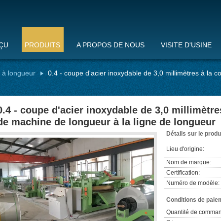
ÇU
PRODUITS
A PROPOS DE NOUS
VISITE D'USINE
 à longueur
0.4 - coupe d'acier inoxydable de 3,0 millimètres à la
0.4 - coupe d'acier inoxydable de 3,0 millimètr
de machine de longueur à la ligne de longueur
Détails sur le produ
Lieu d'origine:
Nom de marque:
Certification:
Numéro de modèle:
Conditions de paiem
Quantité de comman