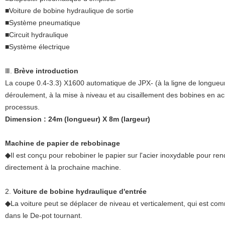
■Voiture de bobine hydraulique de sortie
■Système pneumatique
■Circuit hydraulique
■Système électrique
Ⅲ.
Brève introduction
La coupe 0.4-3.3) X1600 automatique de JPX- (à la ligne de longueu
déroulement, à la mise à niveau et au cisaillement des bobines en ac
processus.
Dimension : 24m (longueur) X 8m (largeur)
Machine de papier de rebobinage
◆
Il est conçu pour rebobiner le papier sur l'acier inoxydable pour rend
directement à la prochaine machine.
2.
Voiture de bobine hydraulique d'entrée
◆
La voiture peut se déplacer de niveau et verticalement, qui est co
dans le De-pot tournant.