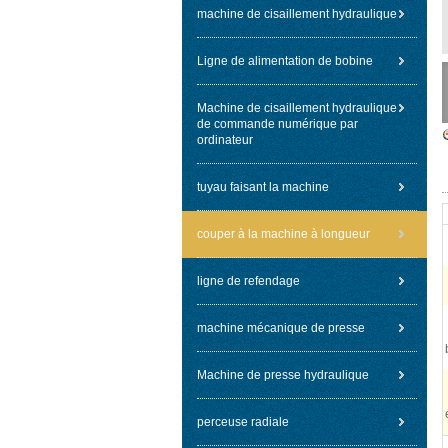
machine de cisaillement hydraulique
Ligne de alimentation de bobine
Machine de cisaillement hydraulique
de commande numérique par
ordinateur
tuyau faisant la machine
couper à la machine à longueur
ligne de refendage
machine mécanique de presse
Machine de presse hydraulique
perceuse radiale