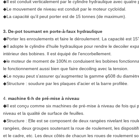
◆Il est conduit verticalement par le cylindre hydraulique avec quatre p
◆Le mouvement de niveau est conduit par le moteur cycloïdal.
◆La capacité qu'il peut porter est de 15 tonnes (de maximum).
3. De-pot tournant en porte-à-faux hydraulique
◆
Porter les enroulements et faire le déroulement. La capacité est 
◆Il adopte le cylindre d'huile hydraulique pour rendre le decoiler exp
intérieur des bobines. Il est équipé de l'encorbellement.
◆le moteur de moment de 100N.m conduisent les bobines fonctionnant
le fonctionnement aussi bien que faire decoiling avec la tension.
◆Le noyau peut s'assurer qu'augmentez la gamme φ508 du diamètre 
◆Structure : soudure par les plaques d'acier et la barre profilée.
4.
machine 6-h de pré-mise à niveau
◆
Il est conçu comme six machines de pré-mise à niveau de fois qui p
niveau et la qualité de surface de feuilles.
◆Structure : Elle est se composent de deux rangées nivelant les rou
rangées, deux groupes soutenant la roue de roulement, les dispositif
et le cadre, etc. Les deux côtés de chacun les roues de roulement sont