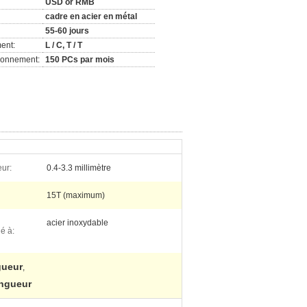
USD or RMB
cadre en acier en métal
55-60 jours
ent:
L / C, T / T
ionnement:
150 PCs par mois
ur:
0.4-3.3 millimètre
15T (maximum)
acier inoxydable
é à:
gueur
,
ongueur