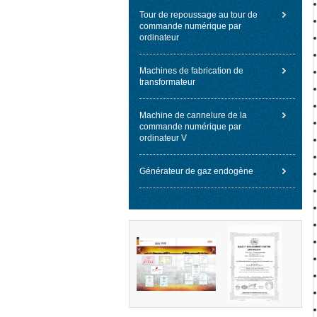
Tour de repoussage au tour de
commande numérique par
ordinateur
Machines de fabrication de
transformateur
Machine de cannelure de la
commande numérique par
ordinateur V
Générateur de gaz endogène