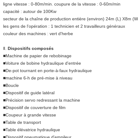
ligne vitesse : 0-80m/min. coupure de la vitesse : 0-60m/min
capacité : autour de 100Kw
secteur de la chaîne de production entière (environ) 24m (L) X8m (W
les gens de l'opération : 1 technicien et 2 travailleurs généraux
couleur des machines : vert d'herbe
Ⅱ.
Dispositifs composés
■
Machine de papier de rebobinage
■Voiture de bobine hydraulique d'entrée
■De-pot tournant en porte-à-faux hydraulique
■machine 6-h de pré-mise à niveau
■Boucle
■Dispositif de guide latéral
■Précision servo redressant la machine
■Dispositif de couverture de film
■Coupeur à grande vitesse
■Table de transport
■Table élévatrice hydraulique
■Dispositif pneumatique d'empileur