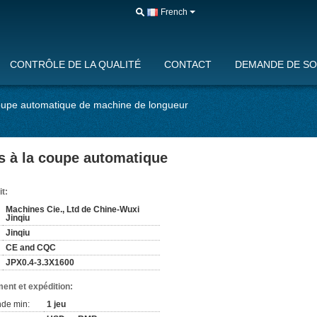
French
CONTRÔLE DE LA QUALITÉ
CONTACT
DEMANDE DE SO
 coupe automatique de machine de longueur
es à la coupe automatique
it:
Machines Cie., Ltd de Chine-Wuxi
Jinqiu
Jinqiu
CE and CQC
JPX0.4-3.3X1600
ent et expédition:
de min:
1 jeu