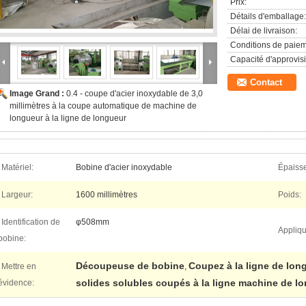
Prix:
Détails d'emballage:
Délai de livraison:
Conditions de paiem
Capacité d'approvis
Contact
Image Grand :
0.4 - coupe d'acier inoxydable de 3,0
millimètres à la coupe automatique de machine de
longueur à la ligne de longueur
Matériel:
Bobine d'acier inoxydable
Épaisse
Largeur:
1600 millimètres
Poids:
Identification de
φ508mm
Appliqu
bobine:
Découpeuse de bobine
Coupez à la ligne de lon
Mettre en
,
solides solubles coupés à la ligne machine de l
évidence: