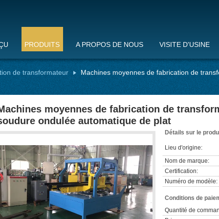
ÇU
PRODUITS
A PROPOS DE NOUS
VISITE D'USINE
tion de transformateur
Machines moyennes de fabrication de trans
Machines moyennes de fabrication de transfor
soudure ondulée automatique de plat
Détails sur le produ
Lieu d'origine:
Nom de marque:
Certification:
Numéro de modèle:
Conditions de paiem
Quantité de comman