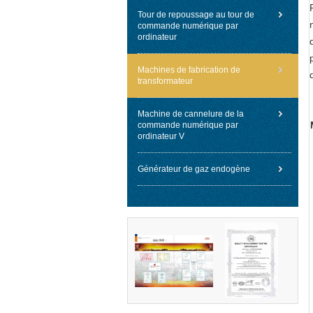
Tour de repoussage au tour de
commande numérique par
ordinateur
Machines de fabrication de
transformateur
Machine de cannelure de la
commande numérique par
ordinateur V
Générateur de gaz endogène