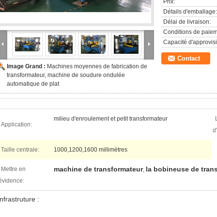
Prix:
Détails d'emballage:
Délai de livraison:
Conditions de paiem
Capacité d'approvis
Contact
Image Grand :
Machines moyennes de fabrication de
transformateur, machine de soudure ondulée
automatique de plat
milieu d'enroulement et petit transformateur
Application:
d
Taille centrale:
1000,1200,1600 millimètres
machine de transformateur
la bobineuse de tran
Mettre en
,
évidence:
Infrastruture :