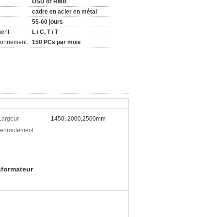
USD or RMB
cadre en acier en métal
55-60 jours
ent:
L / C, T / T
ionnement:
150 PCs par mois
Largeur
1450, 2000,2500mm
'enroulement:
sformateur