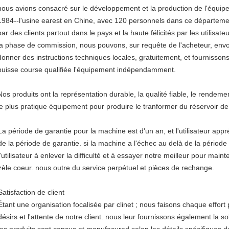
nous avions consacré sur le développement et la production de l'équipe
1984--l'usine earest en Chine, avec 120 personnels dans ce départeme
par des clients partout dans le pays et la haute félicités par les utilisat
la phase de commission, nous pouvons, sur requête de l'acheteur, envo
donner des instructions techniques locales, gratuitement, et fournissons
puisse course qualifiée l'équipement indépendamment.
Nos produits ont la représentation durable, la qualité fiable, le rendement
le plus pratique équipement pour produire le tranformer du réservoir d
La période de garantie pour la machine est d'un an, et l'utilisateur appr
de la période de garantie. si la machine a l'échec au delà de la périod
l'utilisateur à enlever la difficulté et à essayer notre meilleur pour mai
zèle coeur. nous outre du service perpétuel et pièces de rechange.
Satisfaction de client
Étant une organisation focalisée par clinet ; nous faisons chaque effort 
désirs et l'attente de notre client. nous leur fournissons également la s