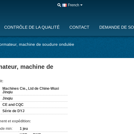
French
CONTRÔLE DE LA QUALITÉ
CONTACT
DEMANDE DE SO
formateur, machine de soudure ondulée
mateur, machine de
it:
Machines Cie., Ltd de Chine-Wuxi
Jinqiu
Jinqiu
CE and CQC
Série de DYJ
ent et expédition:
de min:
1 jeu