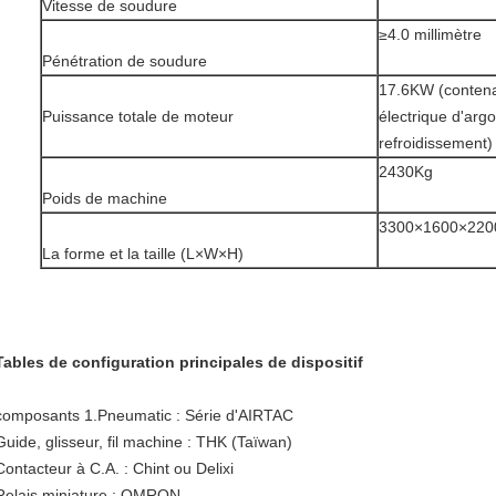
Vitesse de soudure
≥4.0 millimètre
Pénétration de soudure
17.6KW (contena
Puissance totale de moteur
électrique d'arg
refroidissement)
2430Kg
Poids de machine
3300×1600×22
La forme et la taille (L×W×H)
Tables de configuration principales de dispositif
composants 1.Pneumatic : Série d'AIRTAC
Guide, glisseur, fil machine : THK (Taïwan)
Contacteur à C.A. : Chint ou Delixi
Relais miniature : OMRON