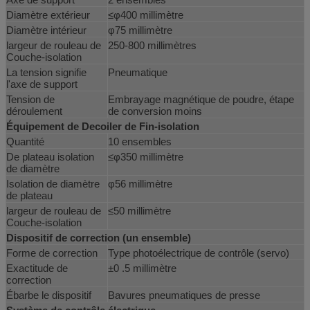
Diamètre extérieur
≤φ400 millimètre
Diamètre intérieur
φ75 millimètre
largeur de rouleau de
250-800 millimètres
Couche-isolation
La tension signifie
Pneumatique
l'axe de support
Tension de
Embrayage magnétique de poudre, étape
déroulement
de conversion moins
Équipement de Decoiler de Fin-isolation
Quantité
10 ensembles
De plateau isolation
≤φ350 millimètre
de diamètre
Isolation de diamètre
φ56 millimètre
de plateau
largeur de rouleau de
≤50 millimètre
Couche-isolation
Dispositif de correction (un ensemble)
Forme de correction
Type photoélectrique de contrôle (servo)
Exactitude de
±0 .5 millimètre
correction
Ébarbe le dispositif
Bavures pneumatiques de presse