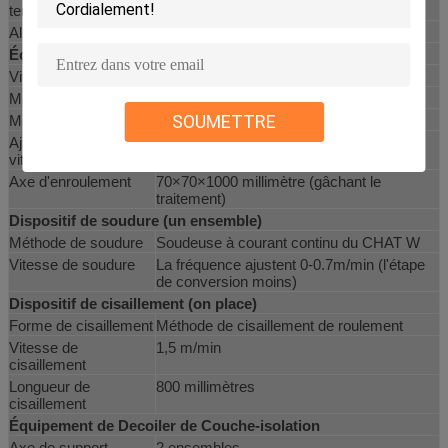
tension
Alignement central
/Automatic manuel
Éolienne (un ensemble)
Vitesse d'enroulement
0-30 n/min
Moment fonctionnant
≤20000 N.M
SOUMETTRE
Moteur d'enroulement
15KW
Ajustez la forme de
Étape de conversion de fréquence moins
vitesse
Axe d'enroulement
70×70×1000 millimètre (gâchant le
traitement)
Dispositif de soudure (un ensemble)
Méthode de soudure
Soudeuse à courant continu du CHAT W
Vitesse de soudure
La fréquence ajustent 0-0.7m/min (l'étape
de conversion moins)
Dispositif de cisaillement (on place)
Forme de cisaillement
Méthode de cisaillement de roulement
Vitesse de
1,5 m/min
cisaillement
Longueur de
800 millimètres
cisaillement
Équipement de Decoiler de Couche-isolation
Axe de support
2 ensembles