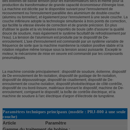
des bobines de basse tension pour les transformateurs secs et même pour la
production du transformateur de grande capacité économiseur d'énergie love.
La machine est décrite par le disponible suivant pour l'enroulement de
recouvrement ou l'enroulement parallèle des aluminium de double-couche
(aluminu ou tonnelier), et également pour l'enroulement à une seule couche. La
couche inférieure adopte la technologie simultanée à trois points de correction,
qui facilite la vitesse élevée de correction et de grande précision. En plus
d'utiliser le guide et la vis linéaires importés de boule (afin d'assurer la qualité
douce de soudure, mais également le système facultatif de refroidissement par
l'eau). La tension de l'aluminium est produite par le dispositif de De-
enroulement. L'axe d'enroulement est commandé par un système variable de
fréquence de sorte que la machine maintienne la rotation positive stable et la
rotation négative même lorsque sous la tension assez puissante. Excepté le
moteur, le mécanisme de mise en oeuvre est commandé par les composants
pneumatiques.
La machine consiste principalement : dispositif de soudure, éolienne, dispositif
de De-enroulement de fin-isolation, dispositif de guidage de fin-isolation,
dispositif de dépoussiérage, dispositif de cisaillement, dispositif de De-
enroulement de couche-isolation, dispositif photoélectrique de côté-contrôle,
dispositif de cru-bord-lissure, matériaux donnant le dispositif, machine de De-
enroulement, corrigeant le dispositif, la boîte de contrôle électrique, et la
machine de soudure à l'arc électrique d'argon d'électrode de tungstène.
Paramètres techniques principaux (modèle : PRJ-800 à une seule
couche)
Article
Paramètre
Gamme du traitement de bobine :