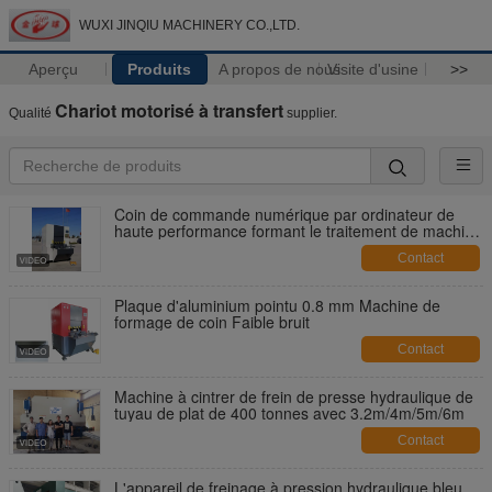
WUXI JINQIU MACHINERY CO.,LTD.
Aperçu
Produits
A propos de nous
Visite d'usine
>>
Chariot motorisé à transfert
Qualité
supplier.
Coin de commande numérique par ordinateur de
haute performance formant le traitement de machine
du bâti faisant le coin de tôle
Contact
Plaque d'aluminium pointu 0.8 mm Machine de
formage de coin Faible bruit
Contact
Machine à cintrer de frein de presse hydraulique de
tuyau de plat de 400 tonnes avec 3.2m/4m/5m/6m
Contact
L'appareil de freinage à pression hydraulique bleu