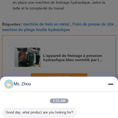
en place une machine de freinage hydraulique, selon la
taille et la complexité du travail.
machine de frein en métal
Frein de presse de tôle
Étiquettes:
,
,
machine de pliage feuille hydraulique
L'appareil de freinage à pression
hydraulique bleu contrôlé par le
système de commande E21
Continuer
Ms. Zhou
Machine de frein de presse hydraulique
Plus
7:31 AM
Good day, what product are you looking for?