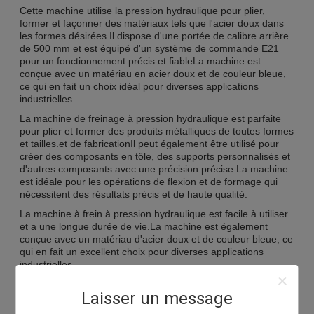
Cette machine utilise la pression hydraulique pour plier,
former et façonner des matériaux tels que l'acier doux dans
les formes désirées.Il dispose d'une portée de calibre arrière
de 500 mm et est équipé d'un système de commande E21
pour un fonctionnement précis et fiableLa machine est
conçue avec un matériau en acier doux et de couleur bleue,
ce qui en fait un choix idéal pour diverses applications
industrielles.
La machine de freinage à pression hydraulique est parfaite
pour plier et former des produits métalliques de toutes formes
et tailles.et de fabricationIl peut également être utilisé pour
créer des composants en tôle, des supports personnalisés et
d'autres composants avec une précision précise.La machine
est idéale pour les opérations de flexion et de formage qui
nécessitent des résultats précis et de haute qualité.
La machine à frein à pression hydraulique est facile à utiliser
et a une longue durée de vie.La machine est également
conçue avec un matériau d'acier doux et de couleur bleue, ce
qui en fait un excellent choix pour diverses applications
industrielles.
Le frein à pression hydraulique est une solution idéale pour le
Laisser un message
formage des métaux.ce qui en fait un excellent choix pour
diverses applications industriellesIl est également équipé d'un