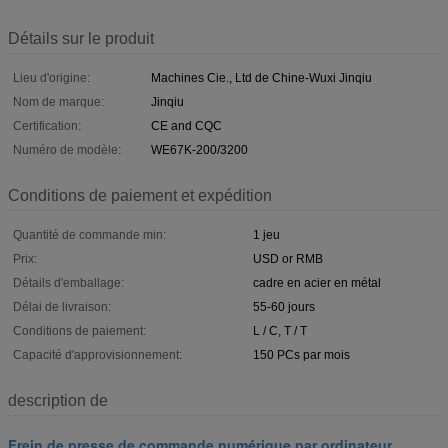
Détails sur le produit
Lieu d'origine:
Machines Cie., Ltd de Chine-Wuxi Jinqiu
Nom de marque:
Jinqiu
Certification:
CE and CQC
Numéro de modèle:
WE67K-200/3200
Conditions de paiement et expédition
Quantité de commande min:
1 jeu
Prix:
USD or RMB
Détails d'emballage:
cadre en acier en métal
Délai de livraison:
55-60 jours
Conditions de paiement:
L / C, T / T
Capacité d'approvisionnement:
150 PCs par mois
description de
Frein de presse de commande numérique par ordinateur