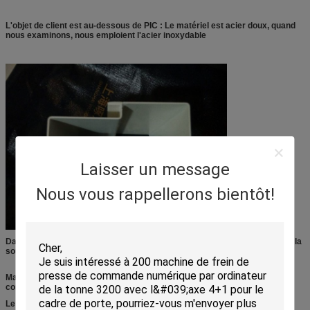
L'objet de client est au-dessous de PIC : Le matériel est acier doux, quand
nous examinons, nous emploient l'acier inoxydable
Laisser un message
Nous vous rappellerons bientôt!
Dans cette image, le point clé est la cannelure/canal, il est le plus difficile, la
soudure de client cette cloison.
Maintenant, par notre machine, nous utilisons notre machine et la
conception sepcial moule l'outillage, maintenant il est le morceau entier,
Le client n'a pas besoin de souder davantage.