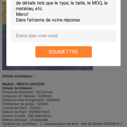
SOUMETTRE
Détails techniques :
Modèle : WE67K-200/3200
Détails techniques :
Presse de Norminal : 200 tonnes
Longueur de Tableau : 3200mm
Distance entre le logement : 2650mm
Profondeur de gorge : 320mm
Course de Ram : 200mm
Vitesse de Ram : 80/8/80 mm/s
Ouvrez la taille : 480 millimètres
Moteur principal : 15 kilowatts
Système de contrôleur : 1. marque basse de terre : Axe de Delem DA65W 4+1 :