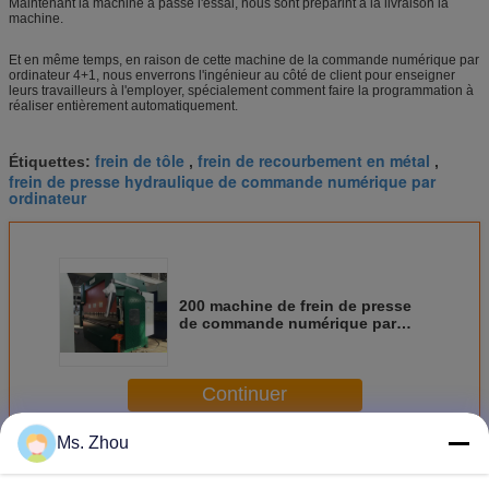
Maintenant la machine a passé l'essai, nous sont preparint à la livraison la
machine.
Et en même temps, en raison de cette machine de la commande numérique par
ordinateur 4+1, nous enverrons l'ingénieur au côté de client pour enseigner
leurs travailleurs à l'employer, spécialement comment faire la programmation à
réaliser entièrement automatiquement.
frein de tôle
frein de recourbement en métal
Étiquettes:
,
,
frein de presse hydraulique de commande numérique par
ordinateur
200 machine de frein de presse
de commande numérique par
ordinateur de la tonne 3200 avec
l'axe 4+1 pour le cadre de porte
Continuer
Ms. Zhou
Plus
Frein de presse de commande numérique par ordinateur