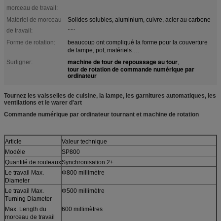
morceau de travail:
Matériel de morceau
Solides solubles, aluminium, cuivre, acier au carbone
.....
de travail:
Forme de rotation:
beaucoup ont compliqué la forme pour la couverture
de lampe, pot, matériels….
machine de tour de repoussage au tour
Surligner:
,
tour de rotation de commande numérique par
ordinateur
Tournez les vaisselles de cuisine, la lampe, les garnitures automatiques, les
ventilations et le warer d'art
Commande numérique par ordinateur tournant et machine de rotation
Article
Valeur technique
Modèle
SP800
Quantité de rouleaux
Synchronisation 2+
Le travail Max.
Φ800 millimètre
Diameter
Le travail Max.
Φ500 millimètre
Turning Diameter
Max. Length du
600 millimètres
morceau de travail