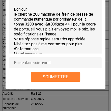
Chandelle d'axe
90 (1h20) métriques
Trou d'axe
Φ82 millimètre
Vitesse d'axe
2500 t/mn
Chandelle de
MT5
cannette de contre-
pointe
Course de contre-
450 millimètres
pointe
Course de cannette
150 millimètres
de contre-pointe
Diamètre de
Φ82 millimètre
cannette de contre-
pointe
Quantité d'outils/de
² de 4+1/30x30 millimètre
taille de jambe
Puissance de
15 kilowatts
SOUMETTRE
moteur d'axe
Énergie hydraulique
3 kilowatts
Exactitude d'usinage
Il 6
Aspérité
Ra 1,25
Tension de service
C.A. 380V
Capacité de
25 KVAS
puissance