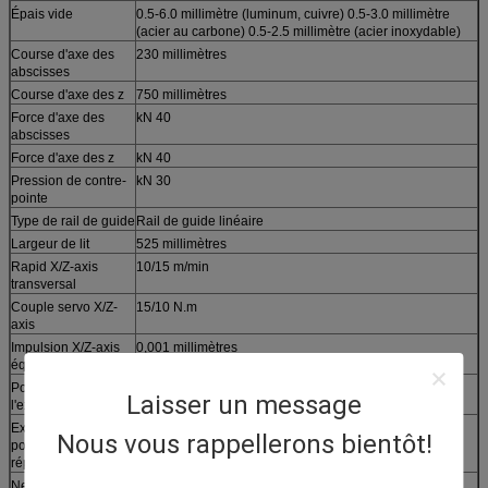
Épais vide
0.5-6.0 millimètre (luminum, cuivre) 0.5-3.0 millimètre
(acier au carbone) 0.5-2.5 millimètre (acier inoxydable)
Course d'axe des
230 millimètres
abscisses
Course d'axe des z
750 millimètres
Force d'axe des
kN 40
abscisses
Force d'axe des z
kN 40
Pression de contre-
kN 30
pointe
Type de rail de guide
Rail de guide linéaire
Largeur de lit
525 millimètres
Rapid X/Z-axis
10/15 m/min
transversal
Couple servo X/Z-
15/10 N.m
axis
Impulsion X/Z-axis
0,001 millimètres
équivalent
Positionnement de
0,015 millimètres
Laisser un message
l'exactitude
Exactitude de
0,008 millimètres
Nous vous rappellerons bientôt!
positionnement
répétitive
Nez d'axe
D8