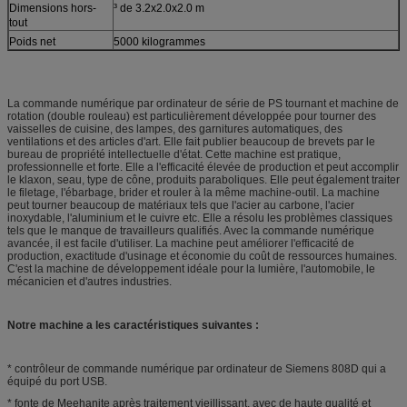
Dimensions hors-
³ de 3.2x2.0x2.0 m
tout
Poids net
5000 kilogrammes
La commande numérique par ordinateur de série de PS tournant et machine de
rotation (double rouleau) est particulièrement développée pour tourner des
vaisselles de cuisine, des lampes, des garnitures automatiques, des
ventilations et des articles d'art. Elle fait publier beaucoup de brevets par le
bureau de propriété intellectuelle d'état. Cette machine est pratique,
professionnelle et forte. Elle a l'efficacité élevée de production et peut accomplir
le klaxon, seau, type de cône, produits paraboliques. Elle peut également traiter
le filetage, l'ébarbage, brider et rouler à la même machine-outil. La machine
peut tourner beaucoup de matériaux tels que l'acier au carbone, l'acier
inoxydable, l'aluminium et le cuivre etc. Elle a résolu les problèmes classiques
tels que le manque de travailleurs qualifiés. Avec la commande numérique
avancée, il est facile d'utiliser. La machine peut améliorer l'efficacité de
production, exactitude d'usinage et économie du coût de ressources humaines.
C'est la machine de développement idéale pour la lumière, l'automobile, le
mécanicien et d'autres industries.
Notre machine a les caractéristiques suivantes :
* contrôleur de commande numérique par ordinateur de Siemens 808D qui a
équipé du port USB.
* fonte de Meehanite après traitement vieillissant, avec de haute qualité et