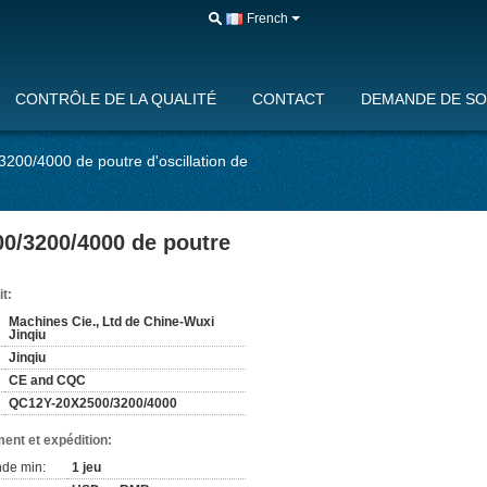
French
CONTRÔLE DE LA QUALITÉ
CONTACT
DEMANDE DE SO
200/4000 de poutre d'oscillation de
00/3200/4000 de poutre
it:
Machines Cie., Ltd de Chine-Wuxi
Jinqiu
Jinqiu
CE and CQC
QC12Y-20X2500/3200/4000
ent et expédition:
de min:
1 jeu