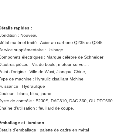
Détails rapides :
Condition : Nouveau
Métal matériel traité : Acier au carbone Q235 ou Q345
Service supplémentaire : Usinage
Componets électriques : Marque célèbre de Schneider
D'autres pièces : Vis de boule, moteur servo….
Point d'origine : Ville de Wuxi, Jiangsu, Chine,
Type de machine : Hyraulic cisaillant Mchine
Puissance : Hydraulique
Couleur : blanc, bleu, jaune….
Syste de contrôle : E200S, DAC310, DAC 360, OU DTC660
Chaîne d'utilisation : feuillard de coupe.
Emballage et livraison
Détails d'emballage : palette de cadre en métal