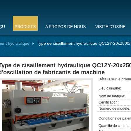
ÇU
PRODUITS
A PROPOS DE NOUS
VISITE D'USINE
ment hydraulique
Type de cisaillement hydraulique QC12Y-20x2500/3
Type de cisaillement hydraulique QC12Y-20x25
d'oscillation de fabricants de machine
Détails sur le produ
Lieu d'origine:
Nom de marque:
Certification:
Numéro de modèle:
Conditions de paiem
Quantité de comman