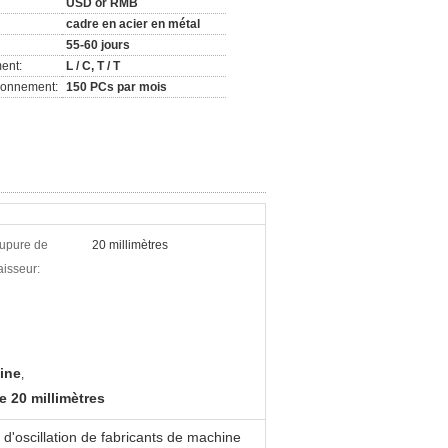
USD or RMB
cadre en acier en métal
55-60 jours
ent:
L / C, T / T
ionnement:
150 PCs par mois
upure de
20 millimètres
aisseur:
tine
,
e 20 millimètres
'oscillation de fabricants de machine