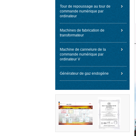
Tour de repoussage au tour de
commande numérique par
ordinateur
Machines de fabrication de
transformateur
Machine de cannelure de la
commande numérique par
ordinateur V
Générateur de gaz endogène