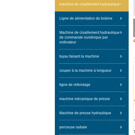
machine de cisaillement hydraulique
Ligne de alimentation de bobine
Machine de cisaillement hydraulique
de commande numérique par
ordinateur
tuyau faisant la machine
couper à la machine à longueur
ligne de refendage
machine mécanique de presse
Machine de presse hydraulique
perceuse radiale