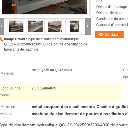
Prix:
Détails d'emballage:
Délai de livraison:
Conditions de paiem
Capacité d'approvis
Contact
Image Grand :
Type de cisaillement hydraulique
QC12Y-20x2500/3200/4000 de poutre d'oscillation de
fabricants de machine
Acier Q235 ou Q345 doux
Co
Matériel:
l'ép
Longueur de
2.5/3.2/4meters
coupe:
métal coupant des cisaillements
Cisaille à guillo
Mettre en
,
machine de cisaillement de poutre d'oscillation d
évidence:
Type de cisaillement hydraulique QC12Y-20x2500/3200/4000 de poutre d