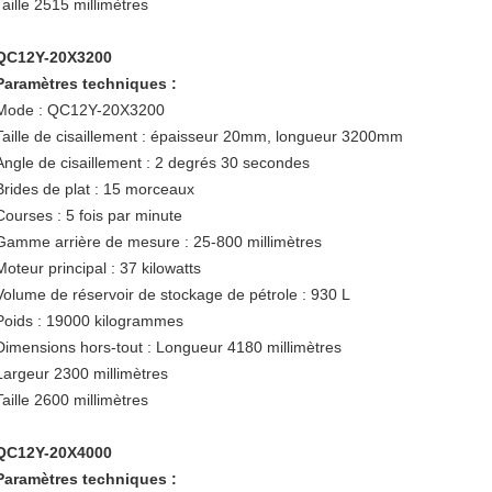
Taille 2515 millimètres
QC12Y-20X3200
Paramètres techniques :
Mode : QC12Y-20X3200
Taille de cisaillement : épaisseur 20mm, longueur 3200mm
Angle de cisaillement : 2 degrés 30 secondes
Brides de plat : 15 morceaux
Courses : 5 fois par minute
Gamme arrière de mesure : 25-800 millimètres
Moteur principal : 37 kilowatts
Volume de réservoir de stockage de pétrole : 930 L
Poids : 19000 kilogrammes
Dimensions hors-tout : Longueur 4180 millimètres
Largeur 2300 millimètres
Taille 2600 millimètres
QC12Y-20X4000
Paramètres techniques :