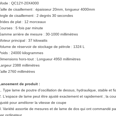
Mode : QC12Y-20X4000
Taille de cisaillement : épaisseur 20mm, longueur 4000mm
Angle de cisaillement : 2 degrés 30 secondes
Brides de plat : 12 morceaux
Courses : 5 fois par minute
Gamme arrière de mesure : 30-1000 millimètres
Moteur principal : 37 kilowatts
Volume de réservoir de stockage de pétrole : 1324 L
Poids : 24000 kilogrammes
Dimensions hors-tout : Longueur 4950 millimètres
Largeur 2388 millimètres
Taille 2760 millimètres
Lancement de produit :
1. Type lame de poutre d'oscillation de dessus, hydraulique, stable et fiab
2. L'espace de lame peut être ajusté exactement et rapidement ; la cou
ajusté pour améliorer la vitesse de coupe
3. Variété assortie de mesures et de lame de dos qui ont commandé 
par ordinateur