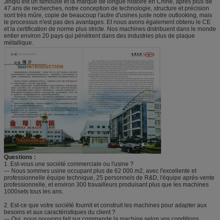
Jinqiu est un famouse et la marque de longue histoire en Chine, après plus de
47 ans de recherches, notre conception de technologie, structure et précision
sont très mûre, copie de beaucoup l'autre d'usines juste notre outlooking, mais
le processus n'est pas des avantages. Et nous avons également obtenu le CE
et la certification de norme plus stricte. Nos machines distribuent dans le monde
entier environ 20 pays qui pénètrent dans des industries plus de plaque
métallique.
Questions :
1.
Est-vous une société commerciale ou l'usine ?
--- Nous sommes usine occupant plus de 62 000 m2, avec l'excellente et
professionnelle équipe technique, 25 personnels de R&D, l'équipe après-vente
professionnelle, et environ 300 travailleurs produisant plus que les machines
1000sets tous les ans.
2.
Est-ce que votre société fournit et construit les machines pour adapter aux
besoins et aux caractéristiques du client ?
--- Oui, nous pouvons fait sur commande la machine selon vos conditions.