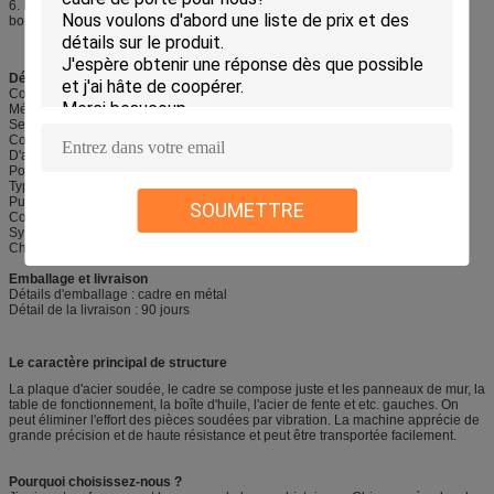
6. La surface du cylindre a le bons port et traitement thermique, ainsi elle a la
bonne lubrification et la longue durée de vie.
Détails rapides :
Condition : Nouveau
Métal matériel traité : Acier au carbone
Service supplémentaire : Usinage
Componets électriques : Marque célèbre de Schneider
D'autres pièces : Vis de boule, moteur servo….
Point d'origine : Ville de Wuxi, Jiangsu, Chine,
Type de machine : Pressez le frein
Puissance : Hydraulique
SOUMETTRE
Couleur : blanc, bleu, jaune….
Syste de contrôle : E21, DA41, DA52, DA66T….
Chaîne d'utilisation : Feuillard de recourbement.
Emballage et livraison
Détails d'emballage : cadre en métal
Détail de la livraison : 90 jours
Le caractère principal de structure
La plaque d'acier soudée, le cadre se compose juste et les panneaux de mur, la
table de fonctionnement, la boîte d'huile, l'acier de fente et etc. gauches. On
peut éliminer l'effort des pièces soudées par vibration. La machine apprécie de
grande précision et de haute résistance et peut être transportée facilement.
Pourquoi choisissez-nous ?