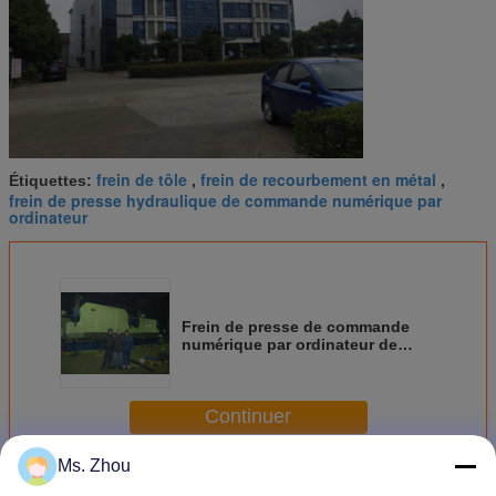
frein de tôle
frein de recourbement en métal
Étiquettes:
,
,
frein de presse hydraulique de commande numérique par
ordinateur
Frein de presse de commande
numérique par ordinateur de
deux presses se pliant ainsi que
la gorge 720mm, frein tandem de
presse
Continuer
Ms. Zhou
Plus