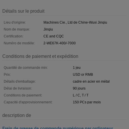
Détails sur le produit
Lieu d'origine:
Machines Cie., Ltd de Chine-Wuxi Jinqiu
Nom de marque:
Jinqiu
Certification:
CE and CQC
Numéro de modèle:
2-WE67K-400/-7000
Conditions de paiement et expédition
Quantité de commande min:
1 jeu
Prix:
USD or RMB
Détails d'emballage:
cadre en acier en métal
Délai de livraison:
90 jours
Conditions de paiement:
L / C, T / T
Capacité d'approvisionnement:
150 PCs par mois
description de
Frein de presse de commande numérique par ordinateur