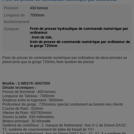
Pression:
400 tonnes
Longueur de
7000mm
fonctionnement:
Frein de presse hydraulique de commande numérique par
Surligner:
ordinateur
frein de tôle
,
,
frein de presse de commande numérique par ordinateur de
la gorge 720mm
Frein de presse de commande numérique par ordinateur de deux presses se
pliant ainsi que la gorge 720mm, frein tandem de presse
Modèle : 2-WE67K-400/7000
Détails techniques :
Presse de Norminal : 400 tonnes
Longueur de Tableau : 7000mm
Distance entre le logement : 5600mm
Profondeur de gorge : 720mm/ou special conduisent au besoin des clients
Course de Ram : 320mm
Vitesse de Ram : 60/7/60mm/s
Ouvrez la taille : 830 millimètres
Moteur principal : 30 kilowatts
Système de contrôleur : 1. marque de Netherland : Axe 2+1 de Delem DA 52 :
Y1, système de couronnement de table de travail de Y2+
2. marque de Netherland : Axe de Delem DA52 3+1 : Y1, Y2, X + système de