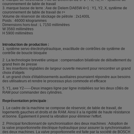
couronnement de table de travail
3. marque basse de terre : Axe de Delem DA65W 4+1 : Y1, Y2, X, système de
couronnement de table de travail de r+
Volume de réservoir de stockage de pétrole : 2x1400L
Poids : 46000 kilogrammes
Dimensions hors-tout : L 7150 millimètres
W 3560 millimètres
H 5900 millimètres
Introduction de production :
1. système servo électrohydraulique, exactitude de contrôles de système de
contrôle de boucle bloquée
2. La technologie brevetée unique : compensation bilatérale de débattement du
grand frein de presse
3. les insertions réglables de largeur ouverte meurent pour rencontrer un grand
choix d'objets
4. un grand choix d'établissements auxiliaires pourraient répondre aux besoins
des utilisateurs et rendre le processus plus commode et efficace
5. Y1, axe Y2------Deux images ligne par ligne installées sur les deux côtés de
RAM pour commander des cylindres.
Représentation principale
:
1. Le cadre de la machine se compose de réservoir, de table de travail, de
logements gauches et droits et de RAM. Ainsi il a la rigidité de haute résistance
et bonne. Également il prend la vibration pour éliminer l'effort.
2. Principal fonctionnant de synchronisation des deux machines : Adoption de
la valve proportionnelle électrique-hydraulique pour assurer la synchronisation
des deux machines. La valve proportionnelle est faite par la société de BOSCH