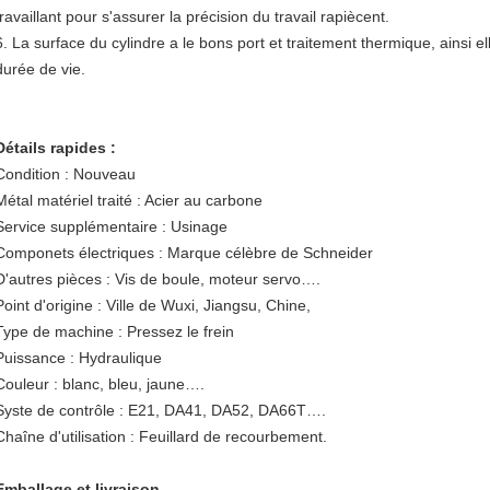
travaillant pour s'assurer la précision du travail rapiècent.
6. La surface du cylindre a le bons port et traitement thermique, ainsi ell
durée de vie.
Détails rapides :
Condition : Nouveau
Métal matériel traité : Acier au carbone
Service supplémentaire : Usinage
Componets électriques : Marque célèbre de Schneider
D'autres pièces : Vis de boule, moteur servo….
Point d'origine : Ville de Wuxi, Jiangsu, Chine,
Type de machine : Pressez le frein
Puissance : Hydraulique
Couleur : blanc, bleu, jaune….
Syste de contrôle : E21, DA41, DA52, DA66T….
Chaîne d'utilisation : Feuillard de recourbement.
Emballage et livraison