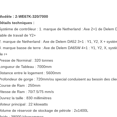
Modèle : 2-WE67K-320/7000
Détails techniques :
Système de contrôleur : 1. marque de Netherland : Axe 2+1 de Delem
table de travail de Y2+
2. marque de Netherland : Axe de Delem DA52 3+1 : Y1, Y2, X + systèm
3. marque basse de terre : Axe de Delem DA65W 4+1 : Y1, Y2, X, systè
de r+
Presse de Norminal : 320 tonnes
Longueur de Tableau : 7000mm
Distance entre le logement : 5600mm
Profondeur de gorge : 720mm/ou special conduisent au besoin des clie
Course de Ram : 250mm
Vitesse de Ram : 70/7.5/75 mm/s
Ouvrez la taille : 830 millimètres
Moteur principal : 22 kilowatts
Volume de réservoir de stockage de pétrole : 2x1400L
Poids : 38000 kilogrammes