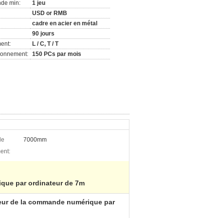
de min:
1 jeu
USD or RMB
cadre en acier en métal
90 jours
ent:
L / C, T / T
ionnement:
150 PCs par mois
de
7000mm
ent:
que par ordinateur de 7m
eur de la commande numérique par