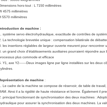
Dimensions hors-tout : L 7150 millimètres
W 4575 millimètres
H 5570 millimètres
Introduction de machine :
1. système servo électrohydraulique, exactitude de contrôles de systè
2. La technologie brevetée unique : compensation bilatérale de débatt
3. les insertions réglables de largeur ouverte meurent pour rencontrer 
4. un grand choix d'établissements auxiliaires pourraient répondre aux b
processus plus commode et efficace
5. Y1, axe Y2------Deux images ligne par ligne installées sur les deu
cylindres.
Représentation de machine
:
1. Le cadre de la machine se compose de réservoir, de table de travail,
RAM. Ainsi il a la rigidité de haute résistance et bonne. Également il pren
2. principal fonctionnant de synchronisation des deux machines : Adoptio
hydraulique pour assurer la synchronisation des deux machines. La valve