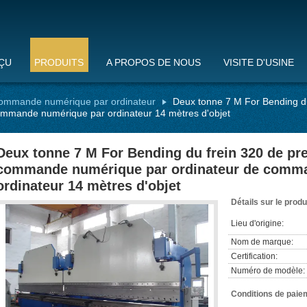
ÇU
PRODUITS
A PROPOS DE NOUS
VISITE D'USINE
 commande numérique par ordinateur
Deux tonne 7 M For Bending du
mmande numérique par ordinateur 14 mètres d'objet
Deux tonne 7 M For Bending du frein 320 de pr
commande numérique par ordinateur de comm
ordinateur 14 mètres d'objet
Détails sur le produ
Lieu d'origine:
Nom de marque:
Certification:
Numéro de modèle:
Conditions de paiem