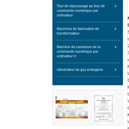
Tour de repoussage au tour de
commande numérique par
ordinateur
Machines de fabrication de
transformateur
Machine de cannelure de la
commande numérique par
ordinateur V
Générateur de gaz endogène