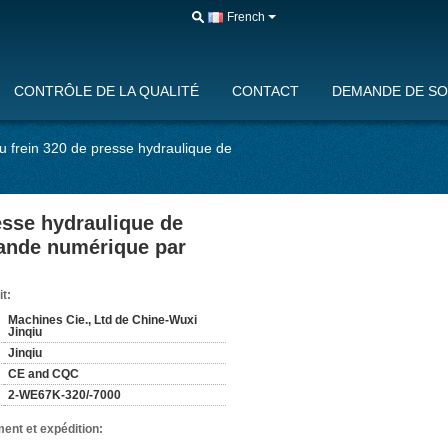
French
CONTRÔLE DE LA QUALITÉ
CONTACT
DEMANDE DE SO
 frein 320 de presse hydraulique de
esse hydraulique de
ande numérique par
it:
Machines Cie., Ltd de Chine-Wuxi
Jinqiu
Jinqiu
CE and CQC
2-WE67K-320/-7000
ent et expédition: