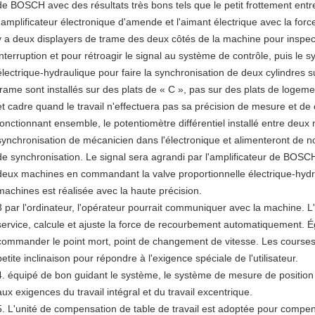
de BOSCH avec des résultats très bons tels que le petit frottement entr
l'amplificateur électronique d'amende et l'aimant électrique avec la force
y a deux displayers de trame des deux côtés de la machine pour inspec
interruption et pour rétroagir le signal au système de contrôle, puis l
électrique-hydraulique pour faire la synchronisation de deux cylindres 
trame sont installés sur des plats de « C », pas sur des plats de loge
et cadre quand le travail n'effectuera pas sa précision de mesure et d
fonctionnant ensemble, le potentiomètre différentiel installé entre deux
synchronisation de mécanicien dans l'électronique et alimenteront de n
de synchronisation. Le signal sera agrandi par l'amplificateur de BOS
deux machines en commandant la valve proportionnelle électrique-hydra
machines est réalisée avec la haute précision.
3 par l'ordinateur, l'opérateur pourrait communiquer avec la machine. L'
service, calcule et ajuste la force de recourbement automatiquement. Ég
commander le point mort, point de changement de vitesse. Les courses 
petite inclinaison pour répondre à l'exigence spéciale de l'utilisateur.
4. équipé de bon guidant le système, le système de mesure de position 
aux exigences du travail intégral et du travail excentrique.
5. L'unité de compensation de table de travail est adoptée pour compe