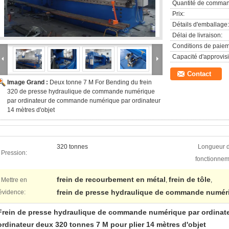
Quantité de comman
Prix:
Détails d'emballage:
Délai de livraison:
Conditions de paiem
Capacité d'approvis
Contact
Image Grand :
Deux tonne 7 M For Bending du frein
320 de presse hydraulique de commande numérique
par ordinateur de commande numérique par ordinateur
14 mètres d'objet
320 tonnes
Longueur 
Pression:
fonctionnem
frein de recourbement en métal
frein de tôle
Mettre en
,
,
frein de presse hydraulique de commande numéri
évidence:
Frein de presse hydraulique de commande numérique par ordinat
ordinateur deux 320 tonnes 7 M pour plier 14 mètres d'objet