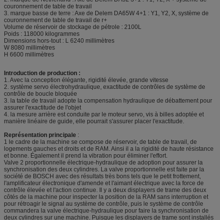
couronnement de table de travail
3. marque basse de terre : Axe de Delem DA65W 4+1 : Y1, Y2, X, système de
couronnement de table de travail de r+
Volume de réservoir de stockage de pétrole : 2100L
Poids : 118000 kilogrammes
Dimensions hors-tout : L 6240 millimètres
W 8080 millimètres
H 6600 millimètres
Introduction de production :
1. Avec la conception élégante, rigidité élevée, grande vitesse
2. système servo électrohydraulique, exactitude de contrôles de système de
contrôle de boucle bloquée
3. la table de travail adopte la compensation hydraulique de débattement pour
assurer l'exactitude de l'objet
4. la mesure arrière est conduite par le moteur servo, vis à billes adoptée et
manière linéaire de guide, elle pourrait s'assurer placer l'exactitude.
Représentation principale
:
1 le cadre de la machine se compose de réservoir, de table de travail, de
logements gauches et droits et de RAM. Ainsi il a la rigidité de haute résistance
et bonne. Également il prend la vibration pour éliminer l'effort.
Valve 2 proportionnelle électrique-hydraulique de adoption pour assurer la
synchronisation des deux cylindres. La valve proportionnelle est faite par la
société de BOSCH avec des résultats très bons tels que le petit frottement,
l'amplificateur électronique d'amende et l'aimant électrique avec la force de
contrôle élevée et l'action continue. Il y a deux displayers de trame des deux
côtés de la machine pour inspecter la position de la RAM sans interruption et
pour rétroagir le signal au système de contrôle, puis le système de contrôle
commandera la valve électrique-hydraulique pour faire la synchronisation de
deux cylindres sur une machine. Puisque les displayers de trame sont installés