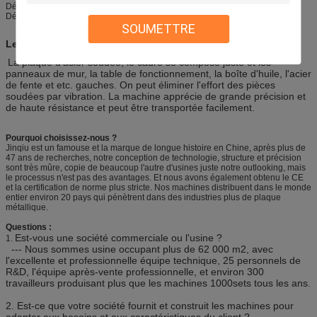
Détails d'emballage : cadre en métal
Détail de la livraison : 45-60 jours
SOUMETTRE
Le caractère principal de structure
La plaque d'acier soudée, le cadre se compose juste et les
panneaux de mur, la table de fonctionnement, la boîte d'huile, l'acier
de fente et etc. gauches. On peut éliminer l'effort des pièces
soudées par vibration. La machine apprécie de grande précision et
de haute résistance et peut être transportée facilement.
Pourquoi choisissez-nous ?
Jinqiu est un famouse et la marque de longue histoire en Chine, après plus de
47 ans de recherches, notre conception de technologie, structure et précision
sont très mûre, copie de beaucoup l'autre d'usines juste notre outlooking, mais
le processus n'est pas des avantages. Et nous avons également obtenu le CE
et la certification de norme plus stricte. Nos machines distribuent dans le monde
entier environ 20 pays qui pénètrent dans des industries plus de plaque
métallique.
Questions :
Est-vous une société commerciale ou l'usine ?
1.
--- Nous sommes usine occupant plus de 62 000 m2, avec
l'excellente et professionnelle équipe technique, 25 personnels de
R&D, l'équipe après-vente professionnelle, et environ 300
travailleurs produisant plus que les machines 1000sets tous les ans.
2.
Est-ce que votre société fournit et construit les machines pour
adapter aux besoins et aux caractéristiques du client ?