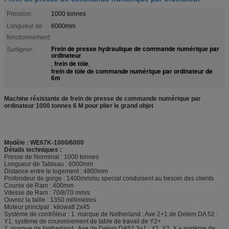
Pression:
1000 tonnes
Longueur de
6000mm
fonctionnement:
Frein de presse hydraulique de commande numérique par
Surligner:
ordinateur
frein de tôle
,
,
frein de tôle de commande numérique par ordinateur de
6m
Machine résistante de frein de presse de commande numérique par
ordinateur 1000 tonnes 6 M pour plier le grand objet
Modèle : WE67K-1000/6000
Détails techniques :
Presse de Norminal : 1000 tonnes
Longueur de Tableau : 6000mm
Distance entre le logement : 4800mm
Profondeur de gorge : 1400mm/ou special conduisent au besoin des clients
Course de Ram : 400mm
Vitesse de Ram : 70/8/70 mm/s
Ouvrez la taille : 1350 millimètres
Moteur principal : kilowatt 2x45
Système de contrôleur : 1. marque de Netherland : Axe 2+1 de Delem DA 52 :
Y1, système de couronnement de table de travail de Y2+
2. marque de Netherland : Axe de Delem DA52 3+1 : Y1, Y2, X + système de