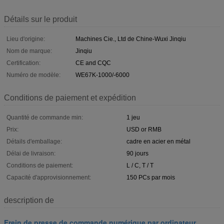
Détails sur le produit
Lieu d'origine:
Machines Cie., Ltd de Chine-Wuxi Jinqiu
Nom de marque:
Jinqiu
Certification:
CE and CQC
Numéro de modèle:
WE67K-1000/-6000
Conditions de paiement et expédition
Quantité de commande min:
1 jeu
Prix:
USD or RMB
Détails d'emballage:
cadre en acier en métal
Délai de livraison:
90 jours
Conditions de paiement:
L / C, T / T
Capacité d'approvisionnement:
150 PCs par mois
description de
Frein de presse de commande numérique par ordinateur