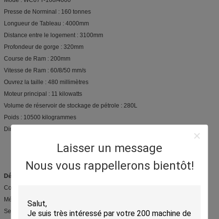
Presse de Norminal : 160 tonnes
Longueur de Tableau : 4000mm
Distance entre le logement : 3100mm
Profondeur de gorge : 320mm
Course de Ram : 200mm
Vitesse de Ram : 60/8/50 mm/s
Ouvrez la taille : 480 millimètres
Moteur principal : 11 kilowatts
Volume de réservoir de stockage de pétrole : 280L
Poids : 10500 kilogrammes
Dimensions hors-tout : L 4250 millimètres
W 2040 millimètres
Laisser un message
H 2675 millimètres
Nous vous rappellerons bientôt!
Détails rapides :
Condition : Nouveau
Métal matériel traité : Acier au carbone
Service supplémentaire : Usinage