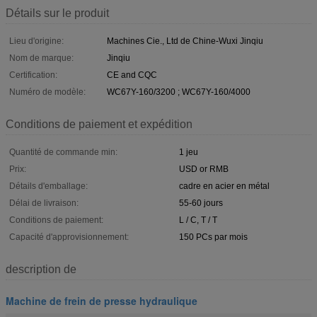
Détails sur le produit
Lieu d'origine:
Machines Cie., Ltd de Chine-Wuxi Jinqiu
Nom de marque:
Jinqiu
Certification:
CE and CQC
Numéro de modèle:
WC67Y-160/3200 ; WC67Y-160/4000
Conditions de paiement et expédition
Quantité de commande min:
1 jeu
Prix:
USD or RMB
Détails d'emballage:
cadre en acier en métal
Délai de livraison:
55-60 jours
Conditions de paiement:
L / C, T / T
Capacité d'approvisionnement:
150 PCs par mois
description de
Machine de frein de presse hydraulique