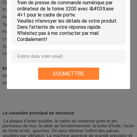
Componets électriques : Marque célèbre de Schneider
D'autres pièces : Vis de boule, moteur servo….
Point d'origine : Ville de Wuxi, Jiangsu, Chine,
Type de machine : Pressez le frein
Puissance : Hydraulique
Couleur : blanc, bleu, jaune….
Syste de contrôle : E21, DA41, DA52, DA66T….
Chaîne d'utilisation : Feuillard de recourbement.
Emballage et livraison
SOUMETTRE
Détails d'emballage : cadre en métal
Détail de la livraison : 55-60 jours
Le caractère principal de structure
La plaque d'acier soudée, le cadre se compose juste et les
panneaux de mur, la table de fonctionnement, la boîte d'huile, l'acier
de fente et etc. gauches. On peut éliminer l'effort des pièces
soudées par vibration. La machine apprécie de grande précision et