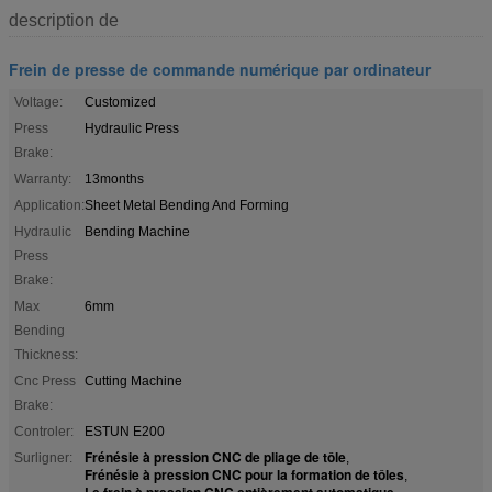
description de
Frein de presse de commande numérique par ordinateur
Voltage:
Customized
Press
Hydraulic Press
Brake:
Warranty:
13months
Application:
Sheet Metal Bending And Forming
Hydraulic
Bending Machine
Press
Brake:
Max
6mm
Bending
Thickness:
Cnc Press
Cutting Machine
Brake:
Controler:
ESTUN E200
Frénésie à pression CNC de pliage de tôle
Surligner:
,
Frénésie à pression CNC pour la formation de tôles
,
Le frein à pression CNC entièrement automatique