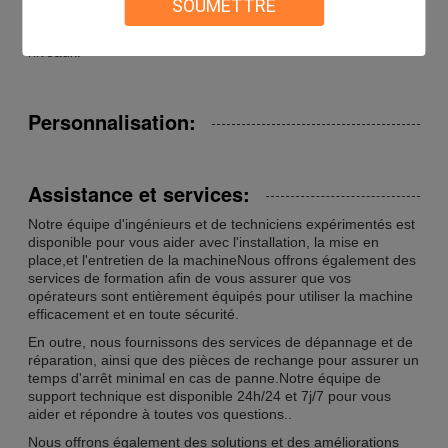
SOUMETTRE
tandis que sa facilité d'utilisation et ses caractéristiques de
sécurité le rendent accessible aux opérateurs de tous
niveaux.
Personnalisation:
Assistance et services:
Notre équipe d'ingénieurs et de techniciens expérimentés est
disponible pour vous aider avec l'installation, la mise en
place,et l'entretien de la machineNous offrons également des
services de formation afin de vous assurer que vos
opérateurs sont entièrement équipés pour utiliser la machine
efficacement et en toute sécurité.
En outre, nous fournissons des services de dépannage et de
réparation, ainsi que des pièces de rechange pour assurer un
temps d'arrêt minimal en cas de panne.Notre équipe de
support technique est disponible 24h/24 et 7j/7 pour vous
aider et répondre à toutes vos questions..
Nous offrons également des solutions et des améliorations