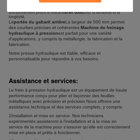
bleu
La couleur pour un look élégant et moderne.
E21
La machine est
conçue avec un système de commande de haute qualité pour un
fonctionnement précis et efficace
acier doux
pour la durabilité et la
longévité.
Le
portée du gabarit arrière
La largeur de 500 mm permet
des courbes précises et cohérentes.
Machine de freinage
hydraulique à pression
est parfait pour une variété
d'applications, y compris la métallurgie, la fabrication et la
fabrication.
Notre presse hydraulique est fiable, efficace et
personnalisable pour répondre à vos besoins.
Assistance et services:
Le frein à pression hydraulique est un équipement de haute
performance conçu pour plier et façonner des feuilles
métalliques avec précision et précision.Nous offrons une
assistance technique et des services complets, y compris:
1Installation et mise en service: Nos techniciens
expérimentés assisteront à l'installation et à la mise en
service de la machine pour s'assurer qu'elle est correctement
mise en place et prête à fonctionner.