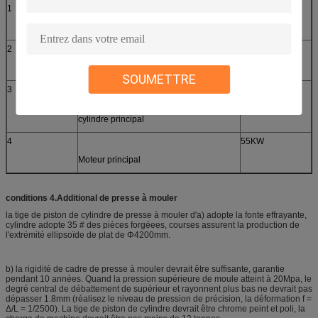
1
400T
pression
2
Distance entre les logements principaux
5200
SOUMETTRE
3
20Mpa
Pression d'utilisation maximale de
cylindre principal
4
55KW
Moteur principal
conditions 4.Additional de presse à mouler
la tige de piston de cylindre de presse à mouler d'a) adopte la fonte effrayante,
cylindre adopte 35 # des pièces forgéees, courses assurent la production de
l'extrémité ellipsoïde de plat de Φ4200mm.
b) la rigidité de cadre de presse à mouler devrait être suffisante, garantie
pendant 10 années. Quand la pression supérieure de moule atteint à 20Mpa, le
degré central de débattement de supérieur et rayonnent plus bas ne devrait pas
dépasser 1.8mm (réalisez le niveau de pression de précision, la déformation f =
Δ/L = 1/2500). La tige de piston de cylindre devrait être chrome peint et poli, la