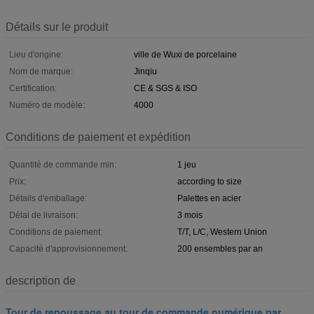
Détails sur le produit
Lieu d'origine:
ville de Wuxi de porcelaine
Nom de marque:
Jinqiu
Certification:
CE & SGS & ISO
Numéro de modèle:
4000
Conditions de paiement et expédition
Quantité de commande min:
1 jeu
Prix:
according to size
Détails d'emballage:
Palettes en acier
Délai de livraison:
3 mois
Conditions de paiement:
T/T, L/C, Western Union
Capacité d'approvisionnement:
200 ensembles par an
description de
Tour de repoussage au tour de commande numérique par