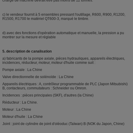
charge de machine devrait être pas moins de 12 tonnes.
c) le vendeur fournit à 5 ensembles pressant l'outillage, R600, R900, R1200,
R1500, R1700 le matériel QT600-3, marqué le timbre.
d) avec des fonctions d'opération automatique et manuelle, la pression a pu
montrer sur la mesure et réglable
5. description de canalisation
a) fabricants de la pompe axiale, pièces hydrauliques, appareils électriques,
incidences, réducteur, moteur, moteur d'huile comme suit :
Pompe axiale : La Chine
Valve directionnelle de solénoïde : La Chine
Appareils électriques : A, contrôleur programmable de PLC (Japon Mitsubishi)
B, contacteurs, commutateurs : Schneider ou Omron.
Incidences : pièces principales (SKF), d'autres (la Chine)
Réducteur : La Chine.
Moteur : La Chine
Moteur d'huile : La Chine
Joint : joint de cylindre de joint d'oléoduc (Taïwan) B (NOK du Japon, Chine)