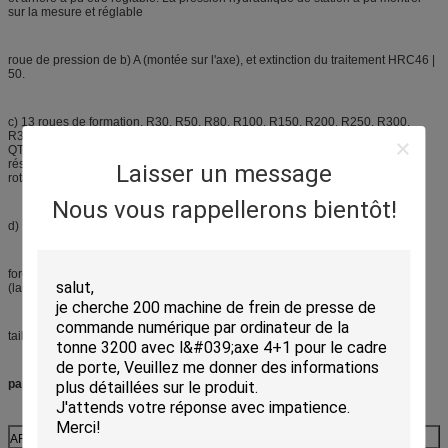
sur la mesure et réglable
roue de pression de b) A (montée sur l'axe), et extinction du traitement HRC46 |
50.
c) 13 roues de formation, R30, R50, R80, R100, R150, R200, R250, R300,
R350, R400, R450, R500, R550, R600, R650, R700, R760, R820. Matériel
QT600-3, identifié par le timbre. La formation de la roue doit avoir la bonne
résistance à l'abrasion ; l'extrémité de plat doit avoir le bon lustre après la
Laisser un message
rotation.
Nous vous rappellerons bientôt!
d) Make sure maintenant le travail de cylindre normalement
force d'écrou d'e) (pour la vis) : la résistance à l'abrasion doit ZHA166-6-3-2
(laiton en aluminium), celui est le cuivre 9-4.
taille intérieure 2600mm, taille totale 4210mm de f)
paramètre technique de la machine 3.Pressing
ARTICLE
NOM
PARAMÈTRE