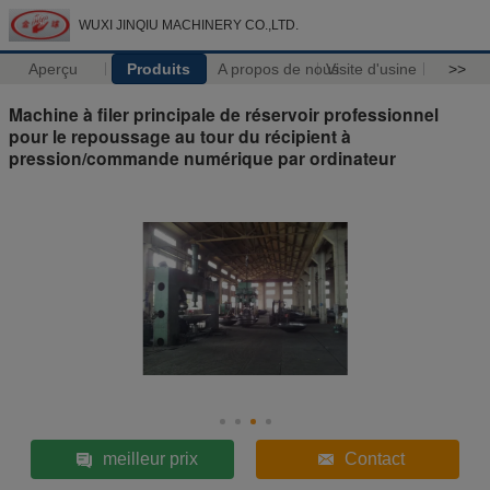
WUXI JINQIU MACHINERY CO.,LTD.
Aperçu
Produits
A propos de nous
Visite d'usine
>>
Machine à filer principale de réservoir professionnel
pour le repoussage au tour du récipient à
pression/commande numérique par ordinateur
meilleur prix
Contact