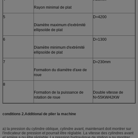
Rayon minimal de plat
5
D=4200
Diamètre maximum d'extrémité
ellipsoïde de plat
6
D=1300
Diamètre minimum d'extrémité
ellipsoïde de plat
7
D=230mm
Formation du diamètre d'axe de
roue
8
Formation de la puissance de
Double vitesse de
rotation de roue
N=55KW/42KW
conditions 2.Additional de plier la machine
a) la pression du cylindre oblique, cylindre avant, maintenant doit montrer sur
l'indicateur de pression et pourrait être réglable. La vitesse des cylindres avant
et arrière a pu être réglable. La pression hydraulique de station a pu montrer