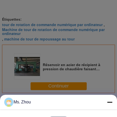
Étiquettes:
tour de rotation de commande numérique par ordinateur
,
Machine de tour de rotation de commande numérique par
ordinateur
machine de tour de repoussage au tour
,
Réservoir en acier de récipient à
pression de chaudière faisant
des machines de Spining de
feuillard de commande
numérique par ordinateur de
Continuer
machines
Plus
Ms. Zhou
Tour de repoussage au tour de commande numérique par
ordinateur