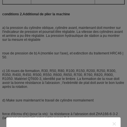
conditions 2.Additional de plier la machine
a) la pression du cylindre oblique, cylindre avant, maintenant doit montrer sur
l'indicateur de pression et pourrait être réglable. La vitesse des cylindres avant
et arrière a pu être réglable. La pression hydraulique de station a pu montrer
sur la mesure et réglable
roue de pression de b) A (montée sur l'axe), et extinction du traitement HRC46 |
50.
c) 16 roues de formation, R30, R50, R80, R100, R150, R200, R250, R300,
R350, R400, R450, R500, R550, R600, R650, R700, R760, R820, R900,
R1050. Matériel QT600-3, identifié par le timbre. La formation de la roue doit
avoir la bonne résistance à l'abrasion ; l'extrémité de plat doit avoir le bon lustre
après la rotation.
d) Make sure maintenant le travail de cylindre normalement
force d'écrou d'e) (pour la vis) : la résistance à l'abrasion doit ZHA166-6-3-2
(laiton en aluminium), celui est le cuivre 9-4.