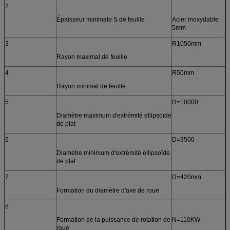
2
Épaisseur minimale S de feuille
Acier inoxydable
5mm
3
R1050mm
Rayon maximal de feuille
4
R50mm
Rayon minimal de feuille
5
D=10000
Diamètre maximum d'extrémité ellipsoïde
de plat
6
D=3500
Diamètre minimum d'extrémité ellipsoïde
de plat
7
D=420mm
Formation du diamètre d'axe de roue
8
Formation de la puissance de rotation de
N=110KW
roue