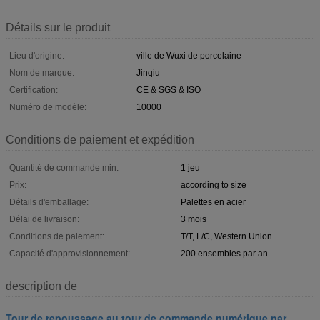
Détails sur le produit
Lieu d'origine:
ville de Wuxi de porcelaine
Nom de marque:
Jinqiu
Certification:
CE & SGS & ISO
Numéro de modèle:
10000
Conditions de paiement et expédition
Quantité de commande min:
1 jeu
Prix:
according to size
Détails d'emballage:
Palettes en acier
Délai de livraison:
3 mois
Conditions de paiement:
T/T, L/C, Western Union
Capacité d'approvisionnement:
200 ensembles par an
description de
Tour de repoussage au tour de commande numérique par