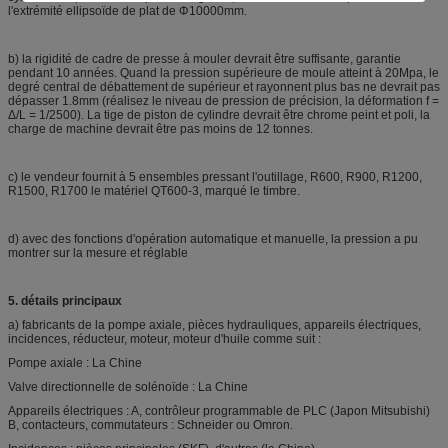
l'extrémité ellipsoïde de plat de Φ10000mm.
b) la rigidité de cadre de presse à mouler devrait être suffisante, garantie
pendant 10 années. Quand la pression supérieure de moule atteint à 20Mpa, le
degré central de débattement de supérieur et rayonnent plus bas ne devrait pas
dépasser 1.8mm (réalisez le niveau de pression de précision, la déformation f =
Δ/L = 1/2500). La tige de piston de cylindre devrait être chrome peint et poli, la
charge de machine devrait être pas moins de 12 tonnes.
c) le vendeur fournit à 5 ensembles pressant l'outillage, R600, R900, R1200,
R1500, R1700 le matériel QT600-3, marqué le timbre.
d) avec des fonctions d'opération automatique et manuelle, la pression a pu
montrer sur la mesure et réglable
5. détails principaux
a) fabricants de la pompe axiale, pièces hydrauliques, appareils électriques,
incidences, réducteur, moteur, moteur d'huile comme suit :
Pompe axiale : La Chine
Valve directionnelle de solénoïde : La Chine
Appareils électriques : A, contrôleur programmable de PLC (Japon Mitsubishi)
B, contacteurs, commutateurs : Schneider ou Omron.