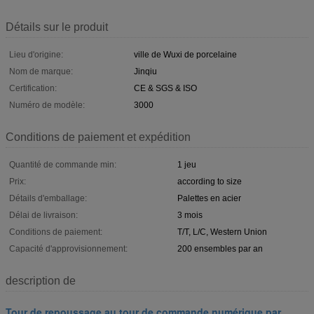
Détails sur le produit
Lieu d'origine:
ville de Wuxi de porcelaine
Nom de marque:
Jinqiu
Certification:
CE & SGS & ISO
Numéro de modèle:
3000
Conditions de paiement et expédition
Quantité de commande min:
1 jeu
Prix:
according to size
Détails d'emballage:
Palettes en acier
Délai de livraison:
3 mois
Conditions de paiement:
T/T, L/C, Western Union
Capacité d'approvisionnement:
200 ensembles par an
description de
Tour de repoussage au tour de commande numérique par