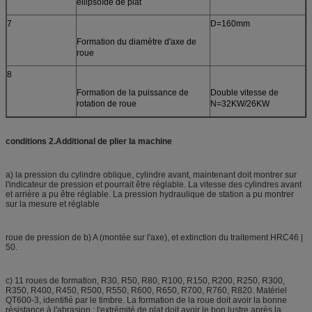
ellipsoïde de plat
7
D=160mm
Formation du diamètre d'axe de
roue
8
Formation de la puissance de
Double vitesse de
rotation de roue
N=32KW/26KW
conditions 2.Additional de plier la machine
a) la pression du cylindre oblique, cylindre avant, maintenant doit montrer sur
l'indicateur de pression et pourrait être réglable. La vitesse des cylindres avant
et arrière a pu être réglable. La pression hydraulique de station a pu montrer
sur la mesure et réglable
roue de pression de b) A (montée sur l'axe), et extinction du traitement HRC46 |
50.
c) 11 roues de formation, R30, R50, R80, R100, R150, R200, R250, R300,
R350, R400, R450, R500, R550, R600, R650, R700, R760, R820. Matériel
QT600-3, identifié par le timbre. La formation de la roue doit avoir la bonne
résistance à l'abrasion ; l'extrémité de plat doit avoir le bon lustre après la