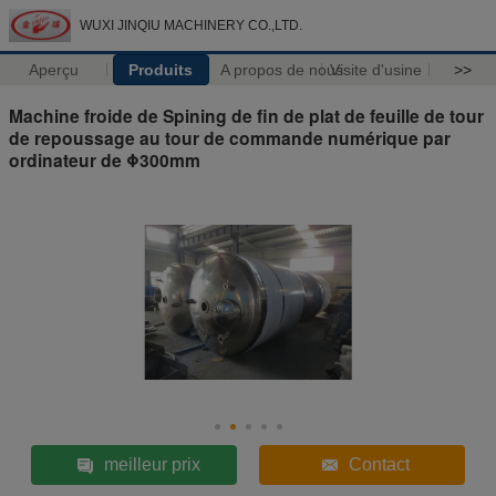
WUXI JINQIU MACHINERY CO.,LTD.
Aperçu
Produits
A propos de nous
Visite d'usine
>>
Machine froide de Spining de fin de plat de feuille de tour
de repoussage au tour de commande numérique par
ordinateur de Φ300mm
meilleur prix
Contact