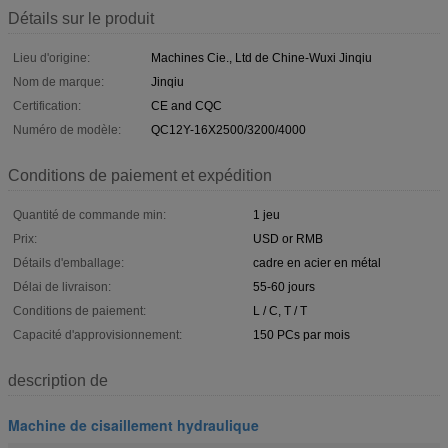
Détails sur le produit
Lieu d'origine:
Machines Cie., Ltd de Chine-Wuxi Jinqiu
Nom de marque:
Jinqiu
Certification:
CE and CQC
Numéro de modèle:
QC12Y-16X2500/3200/4000
Conditions de paiement et expédition
Quantité de commande min:
1 jeu
Prix:
USD or RMB
Détails d'emballage:
cadre en acier en métal
Délai de livraison:
55-60 jours
Conditions de paiement:
L / C, T / T
Capacité d'approvisionnement:
150 PCs par mois
description de
Machine de cisaillement hydraulique