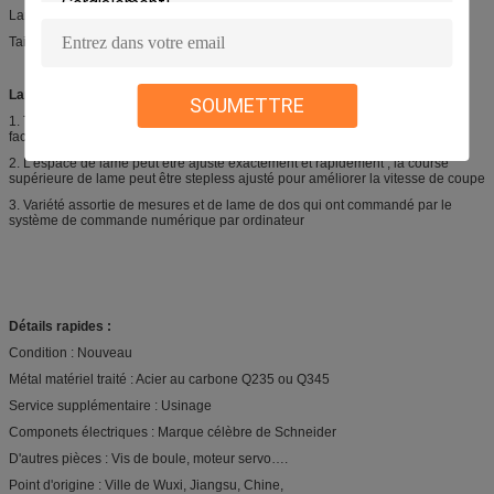
Largeur 2300 millimètres
Taille 2315 millimètres
Lancement de produit :
SOUMETTRE
1. Type lame de poutre d'oscillation de dessus, hydraulique, stable et fiable,
facile à utiliser
2. L'espace de lame peut être ajusté exactement et rapidement ; la course
supérieure de lame peut être stepless ajusté pour améliorer la vitesse de coupe
3. Variété assortie de mesures et de lame de dos qui ont commandé par le
système de commande numérique par ordinateur
Détails rapides :
Condition : Nouveau
Métal matériel traité : Acier au carbone Q235 ou Q345
Service supplémentaire : Usinage
Componets électriques : Marque célèbre de Schneider
D'autres pièces : Vis de boule, moteur servo….
Point d'origine : Ville de Wuxi, Jiangsu, Chine,